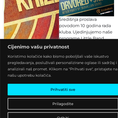
Središnja proslava
povodom 10 godina rada
kluba. Ujedinjujemo naše
programe Little Band
Revolution i Massive
Cijenimo vašu privatnost
Vibezz Poklanjamo
Koristimo kolačiće kako bismo poboljšali vaše iskustvo
besplatan koncert i party
pregledavanja, posluživali personalizirane oglase ili sadržaj i
za našu publiku koja
analizirali naš promet. Klikom na "Prihvati sve", pristajete na
godinama dolazi na
našu upotrebu kolačića.
programe i aktivnosti
Kluba kulture.
Prihvatiti sve
Drvored je bend iz
Zagreba osnovan 2010.
Prilagodite
godine. Nakon izvrsne
premijere prvog albuma
“Arhelino” (i dalje ga
Odbiti