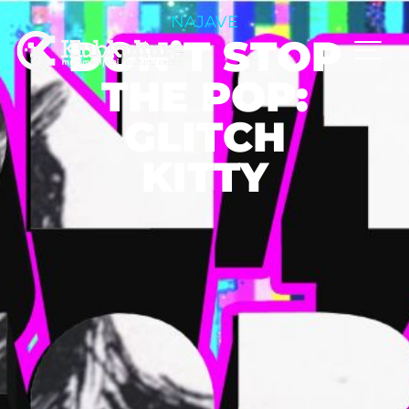
NAJAVE
DON’T STOP
THE POP:
GLITCH
KITTY