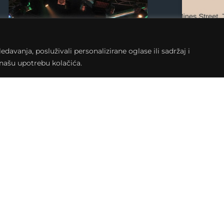
avanja, posluživali personalizirane oglase ili sadržaj i
a našu upotrebu kolačića.