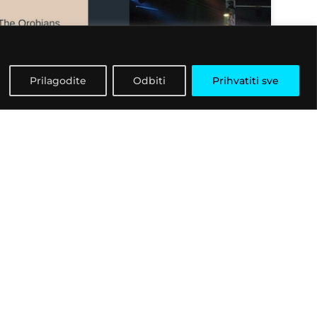
Prilagodite
Odbiti
Prihvatiti sve