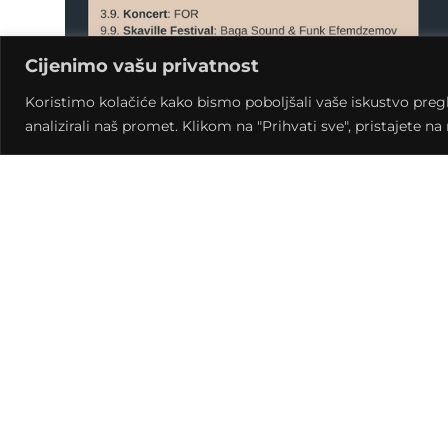
Cijenimo vašu privatnost
Koristimo kolačiće kako bismo poboljšali vaše iskustvo pregled
analizirali naš promet. Klikom na "Prihvati sve", pristajete n