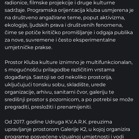
radionice, filmske projekcije i druge kulturne
sadržaje. Programska orijentacija kluba usmjerena je
na društveno angažirane teme, poput aktivizma,
ekologije, ljudskih prava i društvenih fenomena,
čime se potiče kritičko promišljanje i odgaja publika
za nove, suvremene i često eksperimentalne
umjetničke prakse. ‍
Prostor Kluba kulture iznimno je multifunkcionalan,
s mogućnošću prilagodbe različitim vrstama
događanja. Sastoji se od nekoliko prostorija,
uključujući tonsku sobu, skladište, urede
organizacije, arhivu, sanitarni čvor, galeriju te
središnji prostor s pozornicom, a po potrebi se može
pregraditi, presložiti i prenamijeniti. ‍
Od 2017. godine Udruga K.V.A.R.K. preuzima
upravljanje prostorom Galerije K2, u kojoj organizira
programe posvećene vizualnoj umjetnosti i vodi