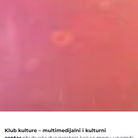
Klub kulture – multimedijalni i kulturni
centar
obuhvaća dva prostora koji se mogu unajmiti