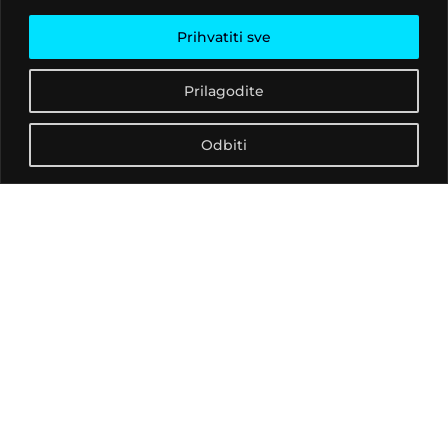
Prihvatiti sve
Prilagodite
Naše prostore možete unajmiti i
koristiti za:
Odbiti
a) organizaciju kulturnih događanja
– koncert, DJ slušaona, party
– kazališna predstava i performans
– izložba
– filmska projekcija
– književna večer i promocija knjige
– radionica
– tribina, okrugli stol te drugi diskurzivni programi
– razna druga kulturna događanja
b) organizaciju poslovnih i privatnih događanja