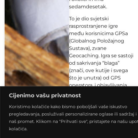
sedamdesetak.
To je dio svjetski
rasprostranjene igre
među korisnicima GPSa
(Globalnog Položajnog
Sustava), zvane
Geocaching. Igra se sastoji
od sakrivanja “blaga”
(znači, ove kutije i svega
što je unutra) od GPS
operatora, i objavljivanja
točnih koordinata. Tada
Cijenimo vašu privatnost
ostali korisnici GPS
Koristimo kolačiće kako bismo poboljšali vaše iskustvo
uređaja pođu “u lov na
pregledavanja, posluživali personalizirane oglase ili sadržaj i 
blago” i pronađu skriveno.
naš promet. Klikom na "Prihvati sve", pristajete na našu up
Jedina su pravila: ako
kolačića.
nešto iz sadržaja uzmu,
stavljaju unutra nešto