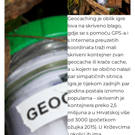
Geocaching je oblik igre
lova na skriveno blago,
gdje se s pomoću GPS-a i
s Interneta preuzetih
koordinata traži mali
skriveni kontejner zvan
geocache ili kraće cache,
a u kojem se obično nalazi
par simpatičnih sitnica.
Igra je tijekom zadnjih par
godina postala iznimno
popularna – skrivenih je
kontejnera preko 2,5
milijuna a u Hrvatskoj više
od 3000 (početkom
ožujka 2015). U Križevcima
i okolici ih ima