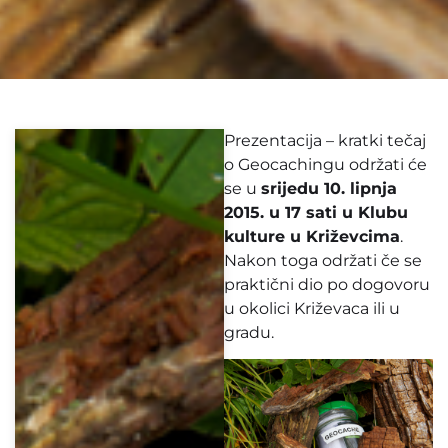
Prezentacija – kratki tečaj
o Geocachingu održati će
se u
srijedu 10. lipnja
2015. u 17 sati u Klubu
kulture u Križevcima
.
Nakon toga održati če se
praktični dio po dogovoru
u okolici Križevaca ili u
gradu.