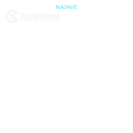
NAJAVE
UDRUGA
“GLAS
MLADIH
KRIŽEVCI”
SLAVI 7
GODINA
RADA UZ
JAZZ
KONCERT