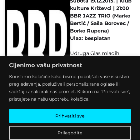
Subota 19.12.2015. | Klub
kulture Križevci | 21:00
BBR JAZZ TRIO (Marko
Bertić / Saša Borovec /
Borko Rupena)
Ulaz: besplatan
Udruga Glas mladih
Križevci poziva Vas u
Cijenimo vašu privatnost
subotu 19. prosinca na
proslavu 7. rođendana
Koristimo kolačiće kako bismo poboljšali vaše iskustvo
svog djelovanja. U sklopu
pregledavanja, posluživali personalizirane oglase ili
proslave sviraju BBR jazz
sadržaj i analizirali naš promet. Klikom na "Prihvati sve",
trio, mladi glazbenici
pristajete na našu upotrebu kolačića.
zavidnih biografija u
sastavu Marko Bertić
Prihvatiti sve
(gitara), Saša Borovec
(kontrabas) i Borko
Prilagodite
Rupena (bubnjevi).