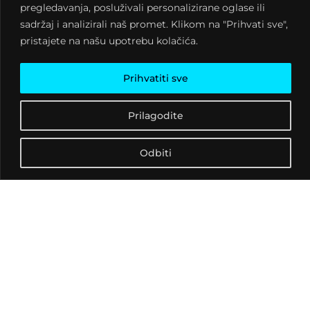
pregledavanja, posluživali personalizirane oglase ili
sadržaj i analizirali naš promet. Klikom na "Prihvati sve",
pristajete na našu upotrebu kolačića.
Predavač: Ratko Matić
(Križevačka astronomska
Prihvatiti sve
udruga Perzeidi)
Autori i postav
Prilagodite
astrofotografija:
Astronomsko društvo
Odbiti
“Vega” Čakovec
Što su zvijezde, koja im je
građa, odakle im toplina i
svjetlost, kakvih sve vrsta
ima, koje su najveće, a
koje najmanje, koje su
najdalje, a koje najbliže,
koje su najtoplije a koje
najhladnije, kako se
gibaju svemirom, kako se