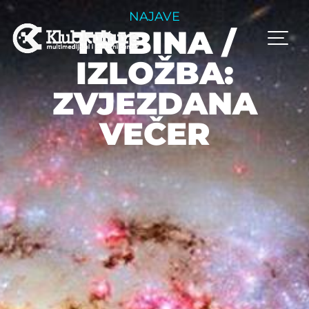
NAJAVE
TRIBINA /
IZLOŽBA:
ZVJEZDANA
VEČER