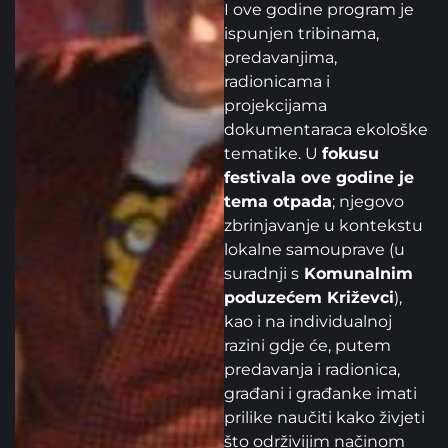
I ove godine program je
ispunjen tribinama,
predavanjima,
radionicama i
projekcijama
dokumentaraca ekološke
tematike. U
fokusu
festivala ove godine je
tema otpada
; njegovo
zbrinjavanje u kontekstu
lokalne samouprave (u
suradnji s
Komunalnim
poduzećem Križevci
),
kao i na individualnoj
razini gdje će, putem
predavanja i radionica,
građani i građanke imati
prilike naučiti kako živjeti
što održivijim načinom