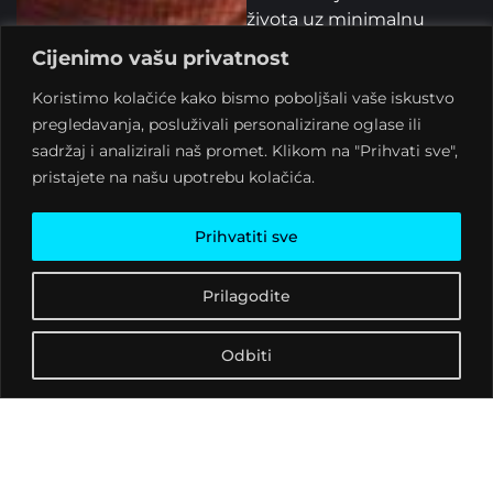
života uz minimalnu
proizvodnju otpada i
Cijenimo vašu privatnost
smanjenju vlastitog
Koristimo kolačiće kako bismo poboljšali vaše iskustvo
ekološkog otiska.
pregledavanja, posluživali personalizirane oglase ili
Kroz teme će se kritički
sadržaj i analizirali naš promet. Klikom na "Prihvati sve",
preispitivati društveni
pristajete na našu upotrebu kolačića.
trendovi poput
konzumerizma, kao i
Prihvatiti sve
sustav kapitalizma i
kapitalistički pristup
Prilagodite
rješavanju problema u
okolišu. U sklopu festivala
također će se održati
Odbiti
akcija čišćenja šume
„
Ratarna
“ (u nedjelju 9.10.
u 11 sati) gdje se pozivaju
građani i građanke koji će,
uz ugodno druženje,