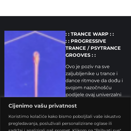
: : TRANCE WARP : :
: : PROGRESSIVE
TRANCE / PSYTRANCE
GROOVES : :
Ovo je poziv na sve
zaljubljenike u trance i
dance ritmove da dođu i
svojom nazočnošću
podijele ovaj univerzalni
vajb. Kroz glazbu i njene
Cijenimo vašu privatnost
turbolencije, trance je
oduvijek prava istinska
Koristimo kolačiće kako bismo poboljšali vaše iskustvo
narodna glazba.
pregledavanja, posluživali personalizirane oglase ili
sadržaj i analizirali naš promet. Klikom na "Prihvati sve",