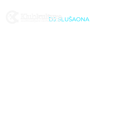
DJ SLUŠAONA
TRANCE WARP @ Klub
kulture