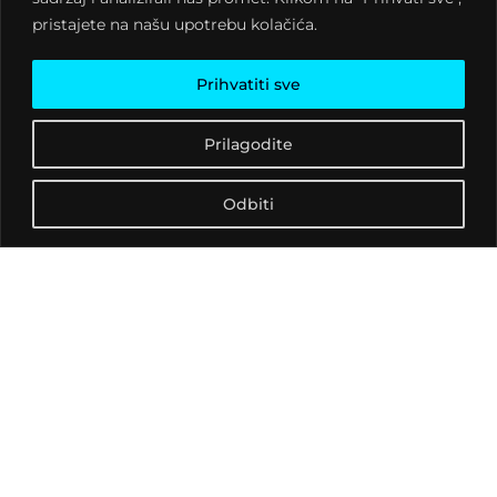
Kroz vrijeme će nas
pristajete na našu upotrebu kolačića.
voditi DJ MSUN –
majstor PROGRESSIVE
Prihvatiti sve
TRANCE i PSYTRANCE
GROOVA.
Prilagodite
Ples je od prahistorije
poznat kao igra duše koja
Odbiti
nalazi ekspresiju u slobodi
izražavanja ritmičkim
mijenjanjem pokreta, jer
ritam je bitan. Svijet se
mijenja neviđenom
brzinom. Kroz aspekte
raznih plemena na planeti
tješio nas je, motivirao,
pokretao.
Napunite čelije i
oslobodite reaktor za