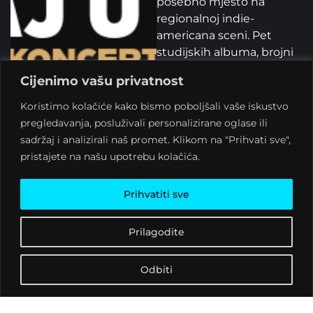
posebno mjesto na
regionalnoj indie-
americana sceni. Pet
studijskih albuma, brojni
koncerti diljem regije i
Cijenimo vašu privatnost
suradnje s glazbenicima
poput Howe Gelba, Marka
Koristimo kolačiće kako bismo poboljšali vaše iskustvo
Olsona i M. Warda
pregledavanja, posluživali personalizirane oglase ili
svrstavaju ih među
sadržaj i analizirali naš promet. Klikom na "Prihvati sve",
najcjenjenije domaće
pristajete na našu upotrebu kolačića.
autore u tom žanru.
Njihov novi album “Into
Prihvatiti sve
the Grey” obilježava 20
godina stvaralaštva i
Prilagodite
potvrđuje njihovu trajnu
strast prema
Odbiti
autentičnom zvuku.
The Siids, electro-rock trio