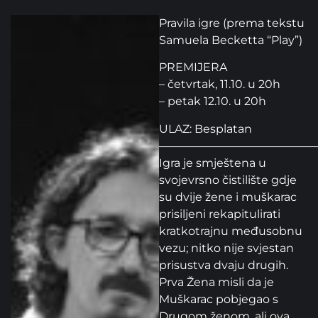
Pravila igre (prema tekstu
Samuela Becketta “Play”)
PREMIJERA
– četvrtak, 11.10. u 20h
– petak 12.10. u 20h
ULAZ: Besplatan
——————————————
Igra je smještena u
svojevrsno čistilište gdje
su dvije žene i muškarac
prisiljeni rekapitulirati
kratkotrajnu međusobnu
vezu; nitko nije svjestan
prisustva dvaju drugih.
Prva Žena misli da je
Muškarac pobjegao s
Drugom ženom, ali ova