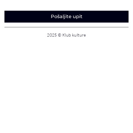
Pošaljite upit
2025 © Klub kulture