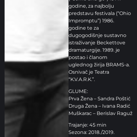
godine, za najbolju
predstavu festivala (“Ohio
Impromptu”) 1986.
godine te za
dugogodišnje sustavno
istraživanje Beckettove
dramaturgije. 1989. je
postao i članom
uglednog žirija BRAMS-a.
Osnivač je Teatra
“K.V.A.R.K.”.
GLUME:
Prva Žena – Sandra Poštić
Druga Žena – Ivana Radić
Muškarac – Berislav Raguž
Trajanje: 45 min
Sezona: 2018./2019.