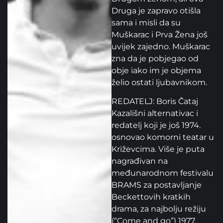
Druga je zapravo otišla
sama i misli da su
Muškarac i Prva Žena još
uvijek zajedno. Muškarac
zna da je pobjegao od
obje iako im je objema
želio ostati ljubavnikom.
REDATELJ: Boris Čataj
Kazališni alternativac i
redatelj koji je još 1974.
osnovao komorni teatar u
Križevcima. Više je puta
nagrađivan na
međunarodnom festivalu
BRAMS za postavljanje
Beckettovih kratkih
drama, za najbolju režiju
(“Come and go”) 1977.