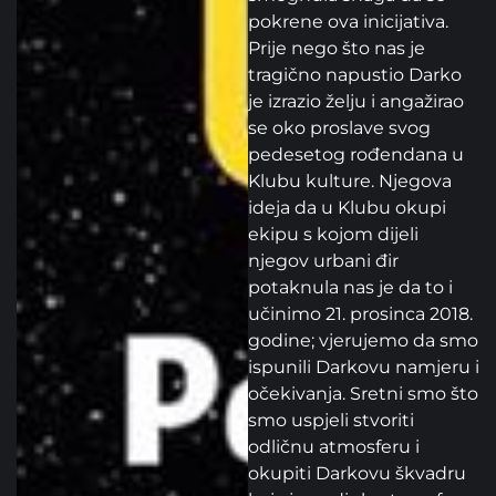
pokrene ova inicijativa.
Prije nego što nas je
tragično napustio Darko
je izrazio želju i angažirao
se oko proslave svog
pedesetog rođendana u
Klubu kulture. Njegova
ideja da u Klubu okupi
ekipu s kojom dijeli
njegov urbani đir
potaknula nas je da to i
učinimo 21. prosinca 2018.
godine; vjerujemo da smo
ispunili Darkovu namjeru i
očekivanja. Sretni smo što
smo uspjeli stvoriti
odličnu atmosferu i
okupiti Darkovu škvadru