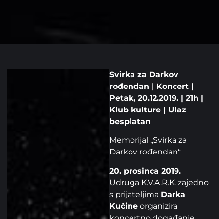
Svirka za Darkov
rođendan | Koncert |
Petak, 20.12.2019. | 21h |
Klub kulture | Ulaz
besplatan
Memorijal „Svirka za
Darkov rođendan“
20. prosinca 2019.
Udruga K.V.A.R.K. zajedno
s prijateljima
Darka
Kučine
organizira
koncertno događanje