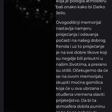
koja je podigla atmosferu
baš onako kako bi Darko
želio.
Ovogodišnji memorijal
nastavlja namjeru
prisjećanja i odavanja
počasti na našeg dobrog
frenda i uz to prisjećanje
je na sve dobre likove koji
su negdje bili prisutni u
našim životima, a prerano
su otišli. Očekujemo da će
se na ovom memorijalu
skupiti moćna gomilica
koja će u ova ubrzana i
otuđena vremena slaviti
prijateljstvo. Da bi ta
atmosfera dobila puninu