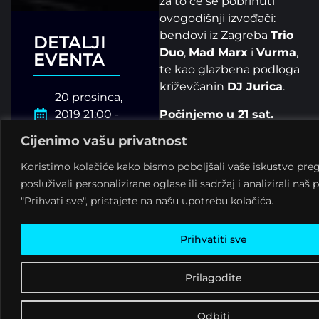
za to će se pobrinuti
ovogodišnji izvođači:
bendovi iz Zagreba
Trio
DETALJI
Duo
,
Mad Marx
i
Vurma
,
EVENTA
te kao glazbena podloga
križevčanin
DJ Jurica
.
20 prosinca,
Počinjemo u 21 sat.
2019 21:00 -
🎟
Ulaz besplatan
23:00
Cijenimo vašu privatnost
Koristimo kolačiće kako bismo poboljšali vaše iskustvo preg
Koncerti
posluživali personalizirane oglase ili sadržaj i analizirali na
"Prihvati sve", pristajete na našu upotrebu kolačića.
LINKOVI:
Prihvatiti sve
Trio Duo
Prilagodite
https://m.youtube.com/playl
list=PLmTZxAPR21ykYfQcc
Mad Marx
Odbiti