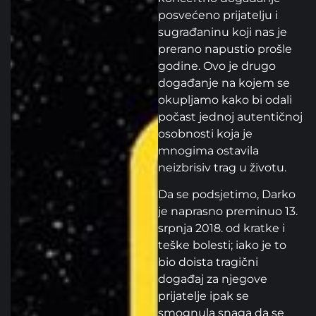
posvećeno prijatelju i
sugrađaninu koji nas je
prerano napustio prošle
godine. Ovo je drugo
događanje na kojem se
okupljamo kako bi odali
počast jednoj autentičnoj
osobnosti koja je
mnogima ostavila
neizbrisiv trag u životu.
Da se podsjetimo, Darko
je naprasno preminuo 13.
srpnja 2018. od kratke i
teške bolesti; iako je to
bio doista tragični
događaj za njegove
prijatelje ipak se
smognula snaga da se