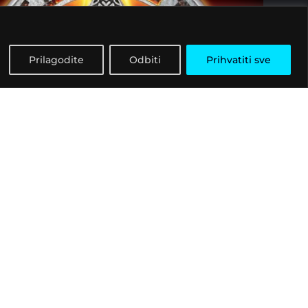
Prilagodite
Odbiti
Prihvatiti sve