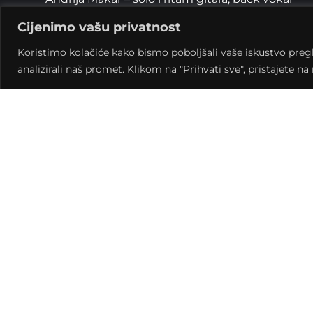
Nenad Zorman – solo i ritam gitara, back vokal
Cijenimo vašu privatnost
Miroslav Vađunec – bubanj i udaraljke
Antonio Štefanek – vokal
Koristimo kolačiće kako bismo poboljšali vaše iskustvo pregled
analizirali naš promet. Klikom na "Prihvati sve", pristajete n
Na bend je najviše utjecala stara hard rock škola,
metal bendova. Kako kažu, najviše ih karakterizi
i zabavljati se što publika svakako osjeti i svoj
svakom nastupu.
Možete očekivati velike hitove jer na repertoaru 
Jimi Hendrix, U2, Kings of Leon, Van Halen, Got
Leny Kravitz, Rolling Stones, The Clash.
Naravno tu su i domaće rock snage: Azra, Majke, P
PsihomodoPop i mnogi drugi.
Nastup ovog zanimljivog rock benda ne biste tre
rock večer za opuštanje uz pristupačne cijene 
običnog tjedna i napunite baterije za nadolazeć