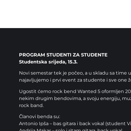
PROGRAM STUDENTI ZA STUDENTE
Studentska srijeda, 15.3.
Novi semestar tek je počeo, a u skladu sa time
najavljujemo i prvi event za studente i sve one
Ugostit ćemo rock bend Wanted 5 oformljen 2014. 
nekim drugim bendovima, a svoju energiju, muzika
rock band.
Članovi benda su:
Antonio Ipša – bas gitara i back vokal (student 
Andrija Makar – solo i ritam gitara, back vokal