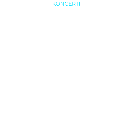
KONCERTI
ntska srijeda: Wa
O klubu
Rezerviraj klub