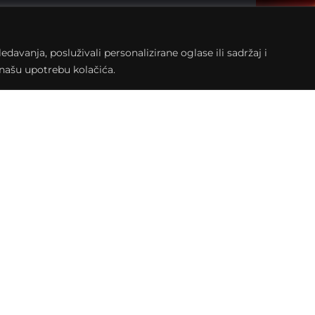
avanja, posluživali personalizirane oglase ili sadržaj i
a našu upotrebu kolačića.
 dok su neki članovi benda bili dio blues i
ra energičnost na svakom nastupu, vole svirati
im doprinosom dodaje još onaj ekstra puls na
su: RHCP, Bon Jovi, ZZ Top, ACDC, Billy Idol,
hard, Neil Young, Gary Moore, Joe Bonamassa,
artibrejkersi, Van Gogh, EKV, Parni Valjak,
bali propustiti jer vam garantiramo odličnu
Križevačkog piva. Razbijte monotoniju jednog
e fakultetske obaveze.