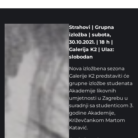
Strahovi | Grupna
izložba | subota,
30.10.2021. | 18 h |
Galerija K2 | Ulaz:
slobodan
Nova izložbena sezona
Galerije K2 predstaviti će
grupne izložbe studenata
Akademije likovnih
umjetnosti u Zagrebu u
suradnji sa studenticom 3.
godine Akademije,
Križevčankom Martom
Katavić.