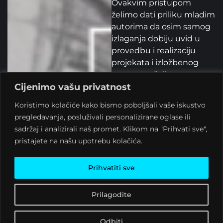
Ovakvim pristupom
želimo dati priliku mladim
autorima da osim samog
izlaganja dobiju uvid u
provedbu i realizaciju
projekata i izložbenog
programa, želimo
Cijenimo vašu privatnost
potaknuti umrežavanje
autora na likovnoj sceni
Koristimo kolačiće kako bismo poboljšali vaše iskustvo
koji su u fazi izobrazbe te
pregledavanja, posluživali personalizirane oglase ili
ih potaknuti na kreativno
sadržaj i analizirali naš promet. Klikom na "Prihvati sve",
promišljanje pri vlastitom
pristajete na našu upotrebu kolačića.
stvaranju.
U svojoj prvoj u nizu
Prihvatiti sve
nadolazećih grupnih
izložbi, studenti
Prilagodite
preddiplomskog studija
slikarstva Akademije
Odbiti