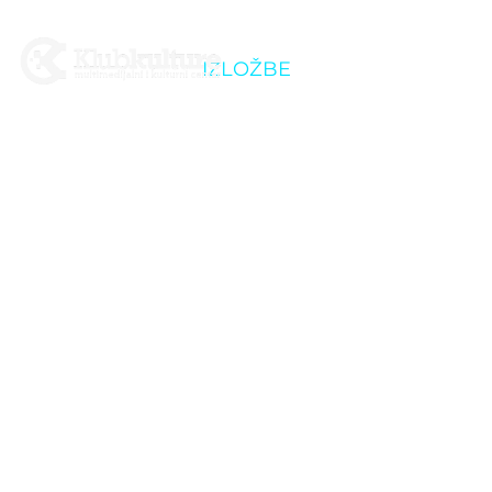
IZLOŽBE
Strahovi – Grupna
izložba studenata
Akademije likovnih
umjetnosti u Zagrebu