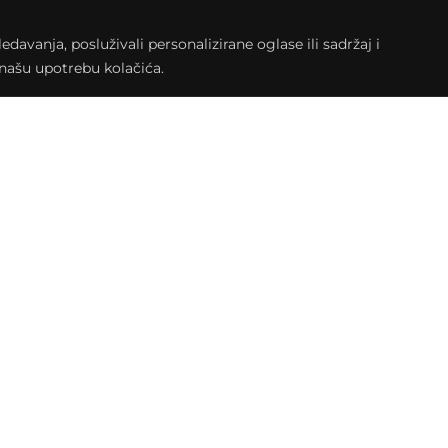
neki drugi stilovi. U Sicko Disko ekipi mu se
eez.
avanja, posluživali personalizirane oglase ili sadržaj i
a našu upotrebu kolačića.
na, poznat je i kao osnivač večeri Breaklectica
. Nastupao je u brojnim klubovima kao i na
e, a za DJ pultom su mu se pridružila i mnoga
n Tobin, Roger Sanchez, Kraak & Smaak, Asad