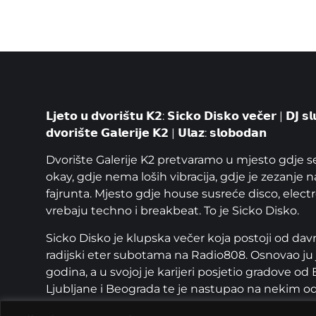
𝗟𝗷𝗲𝘁𝗼 𝘂 𝗱𝘃𝗼𝗿𝗶𝘀̌𝘁𝘂 𝗞𝟮: 𝗦𝗶𝗰𝗸𝗼 𝗗𝗶𝘀𝗸𝗼 𝘃𝗲𝗰̌𝗲𝗿 | 𝗗𝗝 𝘀
𝗱𝘃𝗼𝗿𝗶𝘀̌𝘁𝗲 𝗚𝗮𝗹𝗲𝗿𝗶𝗷𝗲 𝗞𝟮 | 𝗨𝗹𝗮𝘇: 𝘀𝗹𝗼𝗯𝗼𝗱𝗮𝗻
Dvorište Galerije K2 pretvaramo u mjesto gdje se
okay, gdje nema loših vibracija, gdje je zezanje 
fajrunta. Mjesto gdje house susreće disco, electr
vrebaju techno i breakbeat. To je Sicko Disko.
Sicko Disko je klupska večer koja postoji od davn
radijski eter subotama na Radio808. Osnovao ju
godina, a u svojoj je karijeri posjetio gradove
Ljubljane i Beograda te je nastupao na nekim od 
Garden Festival, Soundwave, Stop Making Sense, 