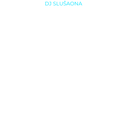
DJ SLUŠAONA
orištu K2: Sicko 
O klubu
Rezerviraj klub