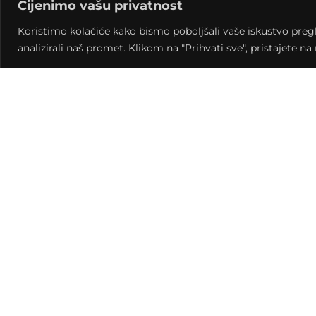
Cijenimo vašu privatnost
electro disco indie housea, ali nisu mu strani ni 
kao DJ, voditelj i urednik na radiju pridružuje i Fr
Koristimo kolačiće kako bismo poboljšali vaše iskustvo pregled
analizirali naš promet. Klikom na "Prihvati sve", pristajete n
Freez, koji je na sceni prisutan već skoro 20 godi
te dio kultnog zagrebačkog Groodanje kolektiva
glazbenim te filmskim festivalima širom Hrvatsk
poznata imena kao što su The Freestylers, Amo
Rizvi,…
Ulaz je slobodan.
__________________________________
https://www.facebook.com/SickoDisko