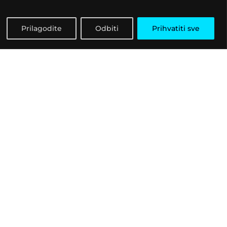
Prilagodite
Odbiti
Prihvatiti sve