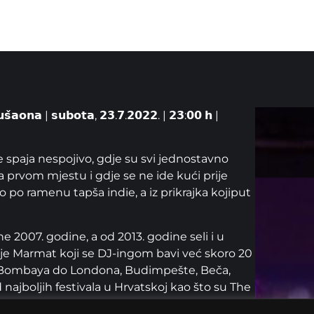
𝗹𝘂𝘀̌𝗮𝗼𝗻𝗮 | 𝘀𝘂𝗯𝗼𝘁𝗮, 𝟮𝟯.𝟳.𝟮𝟬𝟮𝟮. | 𝟮𝟯:𝟬𝟬 𝗵 |
 spaja nespojivo, gdje su svi jednostavno
na prvom mjestu i gdje se ne ide kući prije
o po ramenu tapša indie, a iz prikrajka kojiput
e 2007. godine, a od 2013. godine seli i u
 je Marmat koji se DJ-ingom bavi već skoro 20
 od Bombaya do Londona, Budimpešte, Beča,
najboljih festivala u Hrvatskoj kao što su The
a bio je i dvaput na Exitu. Uglavnom se drži