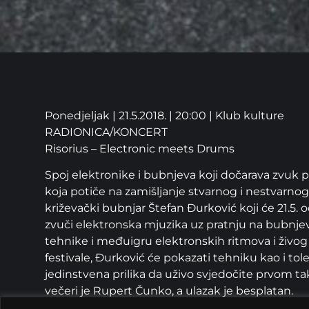
Ponedjeljak | 21.5.2018. | 20:00 | Klub kulture
RADIONICA/KONCERT
Risorius – Electronic meets Drums
Spoj elektronike i bubnjeva koji dočarava zvuk p
koja potiče na zamišljanje stvarnog i nestvarnog.
križevački bubnjar Štefan Đurković koji će 21.5. o
zvuči elektronska mjuzika uz pratnju na bubnjevim
tehnike i međuigru elektronskih ritmova i živog
festivale, Đurković će pokazati tehniku kao i tole
jedinstvena prilika da uživo svjedočite prvom ta
večeri je Rupert Čunko, a ulazak je besplatan.