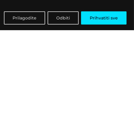
Prilagodite
Odbiti
Prihvatiti sve