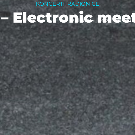
KONCERTI
,
RADIONICE
 – Electronic me
O klubu
Rezerviraj klub