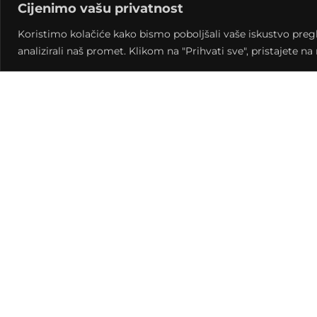
Cijenimo vašu privatnost
Koristimo kolačiće kako bismo poboljšali vaše iskustvo pregled
analizirali naš promet. Klikom na "Prihvati sve", pristajete n