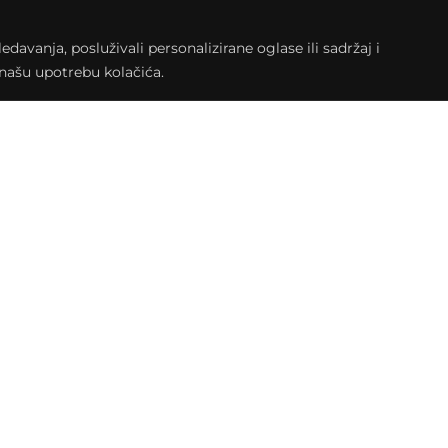
avanja, posluživali personalizirane oglase ili sadržaj i
a našu upotrebu kolačića.