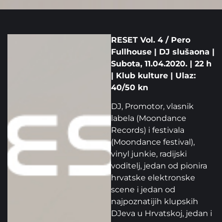
RESET Vol. 4 / Pero
Fullhouse | DJ slušaona |
Subota, 11.04.2020. | 22 h
| Klub kulture | Ulaz:
40/50 kn
DJ, Promotor, vlasnik
labela (Moondance
Records) i festivala
(Moondance festival),
vinyl junkie, radijski
voditelj, jedan od pionira
hrvatske elektronske
scene i jedan od
najpoznatijih klupskih
DJeva u Hrvatskoj, jedan i