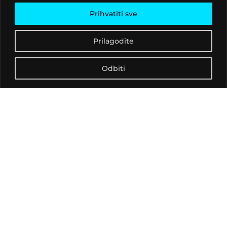
Mora ići gore i dolje i imati
Prihvatiti sve
različite elemente, ali
uvijek s groove-om
Prilagodite
Svirao je s nekim od
najboljih house i techno
Odbiti
DJ-eva kao što su Laurent
Garnier, Jeff Mills, Ben
Sims, Carl Cox, Stacey
Pullen, MR C, Luke Slater,
Derrick May, Richie
Hawtin, Claude Young,
Terry Francis, Layo &
Bushwacka, Agoria, Kevin
Saunderson i mnogi
drugi.
U svojoj 25-godišnjoj DJ
karijeri odradio je više od
2000 svirki u gotovo