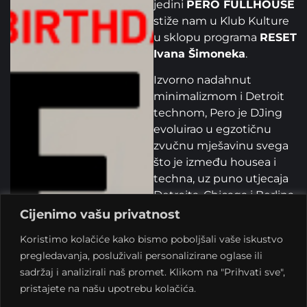
jedini
PERO FULLHOUSE
stiže nam u Klub Kulture
u sklopu programa
RESET
Ivana Šimoneka
.
Izvorno nadahnut
minimalizmom i Detroit
technom, Pero je DJing
evoluirao u egzotičnu
zvučnu mješavinu svega
što je između housea i
techna, uz puno utjecaja
Detroita, Chicaga i Berlina.
Danas voli svirati duge
Cijenimo vašu privatnost
setove na kojima može
Koristimo kolačiće kako bismo poboljšali vaše iskustvo
svirati razne žanrove
pregledavanja, posluživali personalizirane oglase ili
glazbe. Glazba mora biti
sadržaj i analizirali naš promet. Klikom na "Prihvati sve",
hipnotična, ponekad
pristajete na našu upotrebu kolačića.
dublja, ponekad teža.