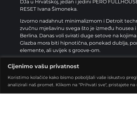
DJa u Hrvatskoj, jedan i jedini PERO FULLHOUSE
RESET Ivana Šimoneka.
Izvorno nadahnut minimalizmom i Detroit techn
zvučnu mješavinu svega što je između housea i t
Berlina. Danas voli svirati duge setove na kojim
Glazba mora biti hipnotična, ponekad dublja, ponek
elemente, ali uvijek s groove-om.
Svirao je s nekim od najboljih house i techno DJa
Cijenimo vašu privatnost
Sims, Carl Cox, Stacey Pullen, MR C, Luke Slater
Terry Francis, Layo & Bushwacka, Agoria, Kevin 
Koristimo kolačiće kako bismo poboljšali vaše iskustvo pregled
analizirali naš promet. Klikom na "Prihvati sve", pristajete n
U svojoj 25-godišnjoj DJ karijeri odradio je više
te u svjetskim underground klubovima poput Tre
velikim festivalima u Europi poput Techno Para
Europe, Mayday, Kozzmozz, Exit, Valkana Beach Fe
Moondance. Svirao je i na najvećem festivalu ikad
1,8 milijuna ravera iz cijelog svijeta.
Kako su na Perin glazbeni ukus utjecali različiti