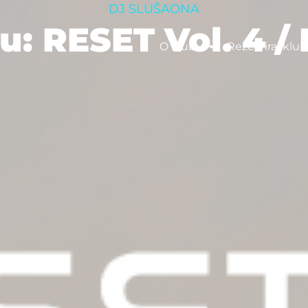
DJ SLUŠAONA
tu: RESET Vol. 4 /
O klubu
Rezerviraj klub