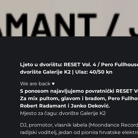
Ljeto u dvorištu: RESET Vol. 4 / Pero Fullhouse 
dvorište Galerije K2 | Ulaz: 40/50 kn
We are back ♥
S ponosom najavljujemo povratnički RESET Vo
Za mix pultom, glavom i bradom, Pero Fullhou
Robert Radamant i Janko Deković.
Mjesto za čagu: dvorište Galerije K2
DJ, promotor, vlasnik labela (Moondance Records) 
radijski voditelj, jedan od pionira hrvatske elek