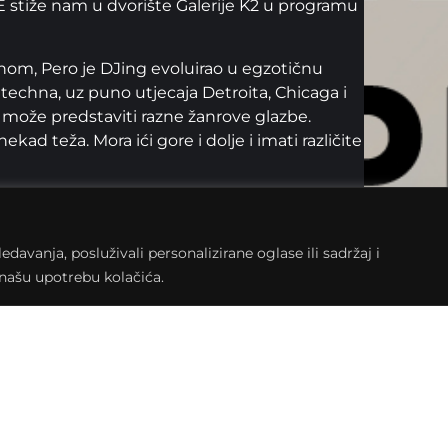
 stiže nam u dvorište Galerije K2 u programu
om, Pero je DJing evoluirao u egzotičnu
echna, uz puno utjecaja Detroita, Chicaga i
a može predstaviti razne žanrove glazbe.
ad teža. Mora ići gore i dolje i imati različite
 kao što su Laurent Garnier, Jeff Mills, Ben
, Derrick May, Richie Hawtin, Claude Young,
Saunderson i mnogi drugi.
avanja, posluživali personalizirane oglase ili sadržaj i
a našu upotrebu kolačića.
 od 2000 svirki u gotovo svakom klubu u regiji
sora u Berlinu, Concrete u Parizu te na
de (Pariz), Dimensions, Resistance@Ultra
stivals (Pula) Refresh Festival, Hideout,
 – Love Parade 1999. u Berlinu, gdje je bilo do
 glazbeni žanrovi, od crne glazbe do punka,