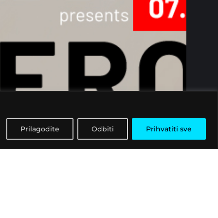
Prilagodite
Odbiti
Prihvatiti sve