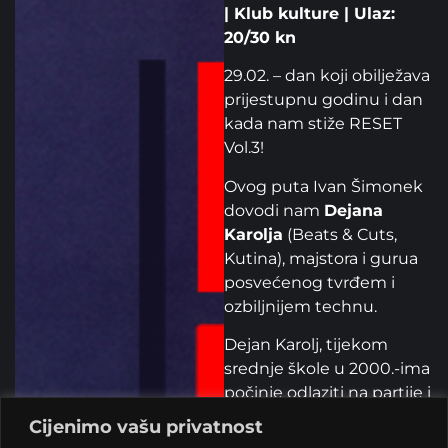
| Klub kulture | Ulaz:
20/30 kn
29.02. – dan koji obilježava
prijestupnu godinu i dan
kada nam stiže RESET
Vol.3!
Ovog puta Ivan Šimonek
dovodi nam
Dejana
Karolja
(Beats & Cuts,
Kutina), majstora i gurua
posvećenog tvrđem i
ozbiljnijem technu.
Dejan Karolj, tijekom
srednje škole u 2000.-ima
počinje odlaziti na partije i
upoznaje techno sa
Cijenimo vašu privatnost
izvođačima poput Stevea