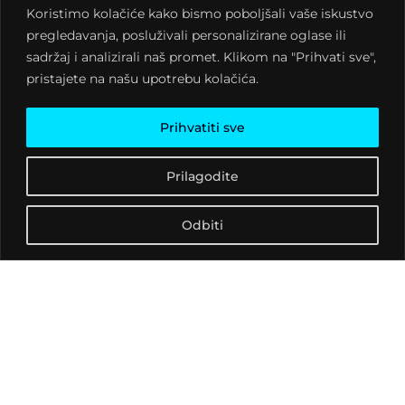
Koristimo kolačiće kako bismo poboljšali vaše iskustvo
Rachmada, Jeffa Millsa,
pregledavanja, posluživali personalizirane oglase ili
Gaetana Parisia, Marca
sadržaj i analizirali naš promet. Klikom na "Prihvati sve",
Carole, Bena Longa,
pristajete na našu upotrebu kolačića.
Jamieja Bissmirea i
ostalim pripadnicima
zlatnog doba techna.
Prihvatiti sve
Kako bi se više približio
elektronskoj sceni počinje
Prilagodite
se baviti sa DJ-ingom.
Isprva isključivo iz ljubavi
Odbiti
prema glazbi i za potrebe
zabave svoje ekipe,
kasnije je ljubav prerasla u
potpunu ovisnost i
preokupaciju.
2010. godine njegov
dobar prijatelj iz pepela
podiže davno ugašeni