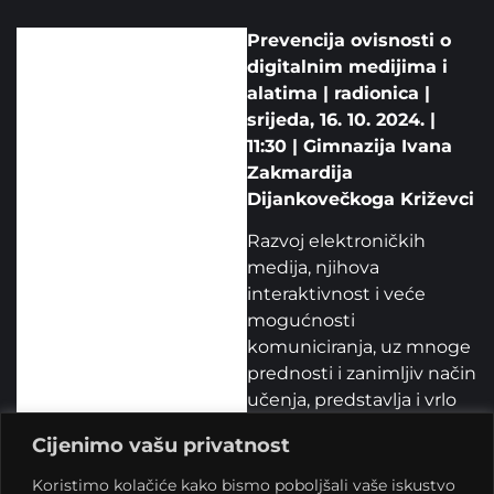
Prevencija ovisnosti o
digitalnim medijima i
alatima | radionica |
srijeda, 16. 10. 2024. |
11:30 | Gimnazija Ivana
Zakmardija
Dijankovečkoga Križevci
Razvoj elektroničkih
medija, njihova
interaktivnost i veće
mogućnosti
komuniciranja, uz mnoge
prednosti i zanimljiv način
učenja, predstavlja i vrlo
velik rizik za sve, ali
Cijenimo vašu privatnost
ponajviše djecu i mlade.
Djeca i mladi su u velikom
Koristimo kolačiće kako bismo poboljšali vaše iskustvo