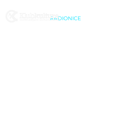
RADIONICE
Radionica: Prevencija
ovisnosti o digitalnim
medijima i alatima