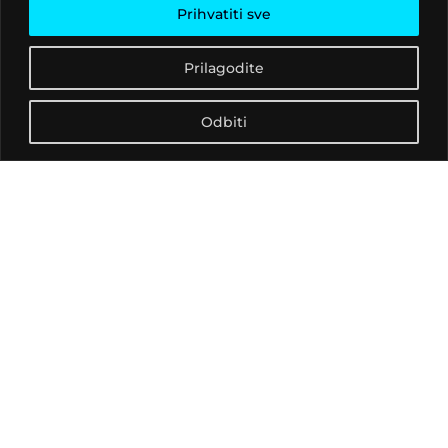
Kroz ovu radionicu
Prihvatiti sve
prepoznat ćemo najčešće
stresore te se kroz
Prilagodite
aktivnosti upoznati s
tehnikama koje pomažu
Odbiti
u nošenju sa stresnim
situacijama.
Voditeljica radionice:
mag. educ. philol. angl.
Tara Medaković Zdilar
Radionica se provodi u
Gimnaziji Ivana
Zakmardija
Dijankovečkoga Križevci u
sklopu projekta Klub
kulture – multimedijalni i
kulturni centar pri
Središnjem državnom