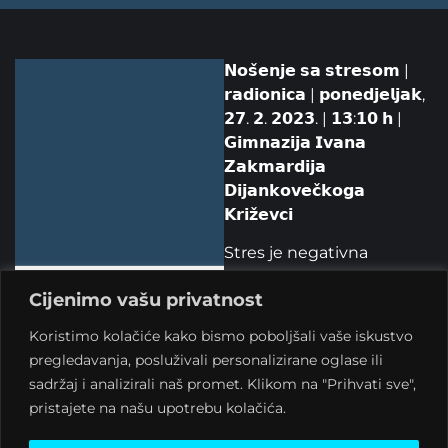
𝗡𝗼𝘀̌𝗲𝗻𝗷𝗲 𝘀𝗮 𝘀𝘁𝗿𝗲𝘀𝗼𝗺 |
𝗿𝗮𝗱𝗶𝗼𝗻𝗶𝗰𝗮 | 𝗽𝗼𝗻𝗲𝗱𝗷𝗲𝗹𝗷𝗮𝗸,
𝟮𝟳. 𝟮. 𝟮𝟬𝟮𝟯. | 𝟭𝟯:𝟭𝟬 𝗵 |
𝗚𝗶𝗺𝗻𝗮𝘇𝗶𝗷𝗮 𝗜𝘃𝗮𝗻𝗮
𝗭𝗮𝗸𝗺𝗮𝗿𝗱𝗶𝗷𝗮
𝗗𝗶𝗷𝗮𝗻𝗸𝗼𝘃𝗲𝗰̌𝗸𝗼𝗴𝗮
𝗞𝗿𝗶𝘇̌𝗲𝘃𝗰𝗶
Stres je negativna
emocionalna reakcija koja
Cijenimo vašu privatnost
se javlja kada osoba
procijeni da je suočena sa
Koristimo kolačiće kako bismo poboljšali vaše iskustvo
situacijom koja ju fizički ili
pregledavanja, posluživali personalizirane oglase ili
psihički ugrožava, a kod
sadržaj i analizirali naš promet. Klikom na "Prihvati sve",
mladih se javlja sve ranije i
pristajete na našu upotrebu kolačića.
sve češće.