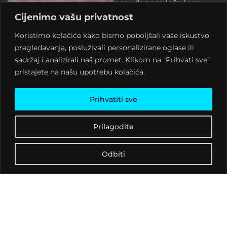
posuđenom ležećem
triciklu iz Češke
Cijenimo vašu privatnost
Republike?
Koristimo kolačiće kako bismo poboljšali vaše iskustvo
pregledavanja, posluživali personalizirane oglase ili
O snovima, onome što
sadržaj i analizirali naš promet. Klikom na "Prihvati sve",
nas tjera da uvijek
pristajete na našu upotrebu kolačića.
pedaliramo dalje,
dogodovštinama i životu
Prihvatiti sve
na kotačima spakiranom
u četiri bisage na
putovanju kroz
Prilagodite
Sjedinjene Američke
Države i projektu Tri
Odbiti
kotača sreće ispričati će
vam ležeći biciklist iz
Donje Pištane,
Zdenko
Nađ
.
Projekt Tri kotača sreće