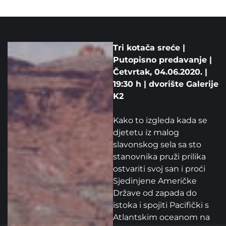
Tri kotača sreće |
Putopisno predavanje |
Četvrtak, 04.06.2020. |
19:30 h | dvorište Galerije
K2
Kako to izgleda kada se
djetetu iz malog
slavonskog sela sa sto
stanovnika pruži prilika
ostvariti svoj san i proći
Sjedinjene Američke
Države od zapada do
istoka i spojiti Pacifički s
Atlantskim oceanom na