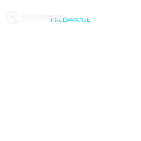
PREDAVANJE
Putopisno predavanje:
Tri kotača sreće