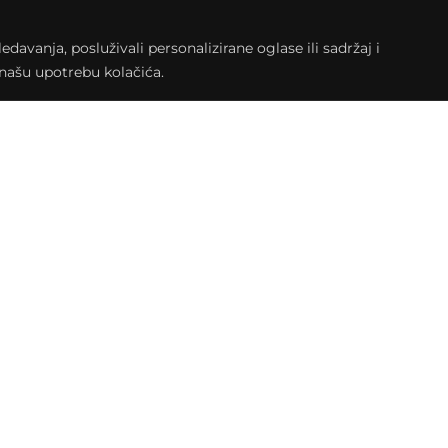
a iznjedrio jednu novu poetiku. I tuge i
alnom baštinskom obrascu koji skriva duboku
avanja, posluživali personalizirane oglase ili sadržaj i
ću generaciju dolazi do raznih devijacija i
a našu upotrebu kolačića.
tiv za još dublje uranjanje u taj stari novi
TNO. Nikako ne propustite ovu 90-minutnu
lištva!