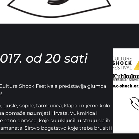
017. od 20 sati
 Culture Shock Festivala predstavlja glumca
!
 gusle, sopile, tamburica, klapa i nijemo kolo
ma pomaže razumjeti Hrvata. Vukmirica i
 etno obrasce, koje su uključili u struju da ih
dijamanata. Sirovo bogatstvo koje treba brusiti i
 zahvaljujući tehnološkom razvoju, postao