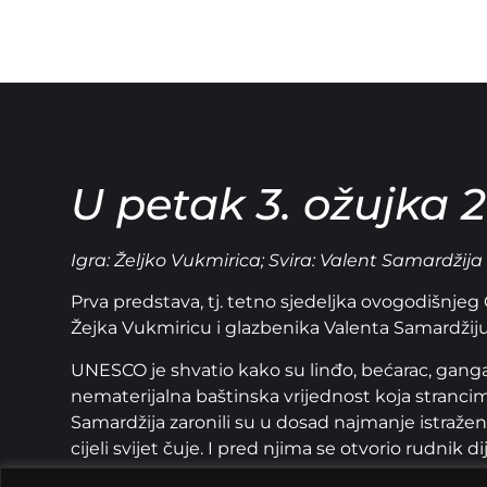
U petak 3. ožujka 2
Igra: Željko Vukmirica; Svira: Valent Samardžija
Prva predstava, tj. tetno sjedeljka ovogodišnjeg
Žejka Vukmiricu i glazbenika Valenta Samardžiju
UNESCO je shvatio kako su linđo, bećarac, ganga,
nematerijalna baštinska vrijednost koja stranci
Samardžija zaronili su u dosad najmanje istražene
cijeli svijet čuje. I pred njima se otvorio rudnik 
medijski izbrusiti da zablistaju svijetom koji je,