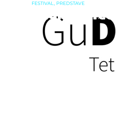
FESTIVAL
,
PREDSTAVE
 Gu Digi Gu: Tetn
O klubu
Rezerviraj klub