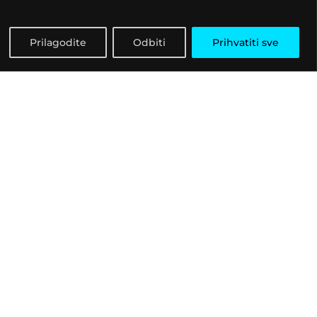
Prilagodite
Odbiti
Prihvatiti sve