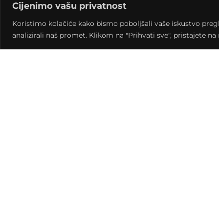
Cijenimo vašu privatnost
globalno selo. I upravo je taj susret Techna i Etn
smijeha i tragikomičnoga skrivenog u tradicion
Koristimo kolačiće kako bismo poboljšali vaše iskustvo pregled
mudrost naroda. Kod prijenosa obrazaca na sljede
analizirali naš promet. Klikom na "Prihvati sve", pristajete n
opasnih pojednostavljenja. Upravo je to postao mo
svijet. Techno voli Etno i Etno voli techno. TE
plovidbu zvukovima od majčine utrobe do izbjeg
Ulazak 40/50 kn
Pretprodaja ulaznica: Klub kulture