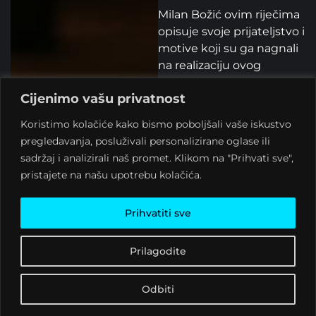
Milan Božić ovim riječima
opisuje svoje prijateljstvo i
motive koji su ga nagnali
na realizaciju ovog
umjetničkog projekta:
Cijenimo vašu privatnost
“Susreo sam čovjeka –
umjetnika – samostalca –
Koristimo kolačiće kako bismo poboljšali vaše iskustvo
osobenjaka, koji svoj život
pregledavanja, posluživali personalizirane oglase ili
pretače u umjetnost i
sadržaj i analizirali naš promet. Klikom na "Prihvati sve",
umjetnost pretače u
pristajete na našu upotrebu kolačića.
život. To je TOM. Život i
umjetnost za njega su
Prihvatiti sve
istovjetni, nema razlike
između života i arta ili
Prilagodite
kako to kaže TOM “Sve je
film” i “Čim ujutro otvorim
oči, vidim film”. Ovaj veliki
Odbiti
umjetnik za mene