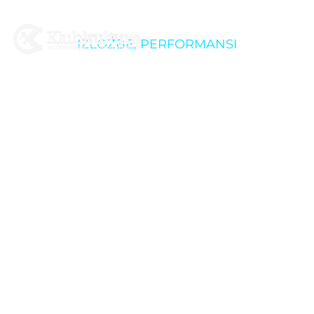
IZLOŽBE
,
PERFORMANSI
Performans i
otvorenje izložbe:
Milan Božić “Biggest”
/ SUFFest 2020