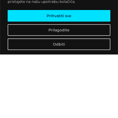
(grindcore), spajajući
pristajete na našu upotrebu kolačića.
utjecaje psihodeličnog
rocka, metala i grindcorea
Prihvatiti sve
u jedinstveno i električno
koncertno iskustvo.
Prilagodite
Njihov prepoznatljiv
zvučni identitet
Odbiti
karakteriziraju
ekscentrični i avangardni
elementi, hipnotički
ritmovi i intenzivna
energija koja dolazi do
punog izražaja upravo
uživo.
Tijekom dosadašnje
karijere dijelili su
pozornicu s renomiranim
bendovima poput