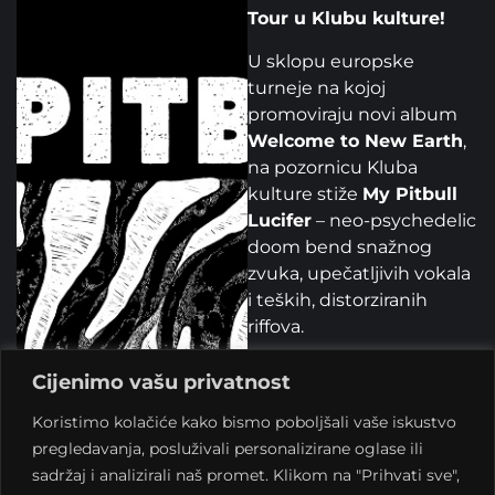
Tour u Klubu kulture!
U sklopu europske
turneje na kojoj
promoviraju novi album
Welcome to New Earth
,
na pozornicu Kluba
kulture stiže
My Pitbull
Lucifer
– neo-psychedelic
doom bend snažnog
zvuka, upečatljivih vokala
i teških, distorziranih
riffova.
Ovaj moćni hrvatski
Cijenimo vašu privatnost
kvartet nastao je iz
članova bendova
Mighty
Koristimo kolačiće kako bismo poboljšali vaše iskustvo
Zazuum
(prog psych) i
pregledavanja, posluživali personalizirane oglase ili
Bolesno Grinje
sadržaj i analizirali naš promet. Klikom na "Prihvati sve",