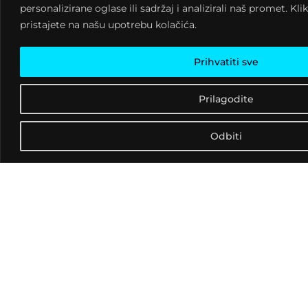
personalizirane oglase ili sadržaj i analizirali naš promet. Kli
pristajete na našu upotrebu kolačića.
Prihvatiti sve
Prilagodite
Odbiti
Kontakt informacije
Mažuranićev trg 1 48260,
Križevci
kontakt@klubkulture.org
+385 048 711-073
Navigacija