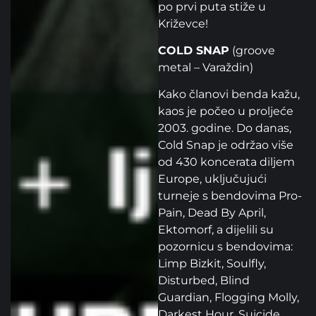
po prvi puta stiže u
Križevce!
COLD SNAP
(groove
metal – Varaždin)
Kako članovi benda kažu,
kaos je počeo u proljeće
2003. godine. Do danas,
Cold Snap je održao više
od 430 koncerata diljem
Europe, uključujući
turneje s bendovima Pro-
Pain, Dead By April,
Ektomorf, a dijelili su
pozornicu s bendovima:
Limp Bizkit, Soulfly,
Disturbed, Blind
Guardian, Flogging Molly,
Darkest Hour, Suicide