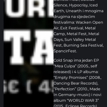
Silence, Hypocrisy, Iced
Earth, Unearth i mnogima
drugima na sljedećim
festivalima: Wacken Open
Air, Exit Festival, Metal
Camp, Metal Fest, Metal
Days, Sun Valley Metal
Fest, Burning Sea Festival,
ŠpancirFest.
Cold Snap ima jedan EP
“Mea Culpa” (2005., self
released) i 4 LP albuma:
“Empty Promises” (2008.,
Dancing Bear Records),
“Perfection” (2010., Made
In Germany-music) i novi
album “WORLD WAR 3”
(2015., Eclipse Records),