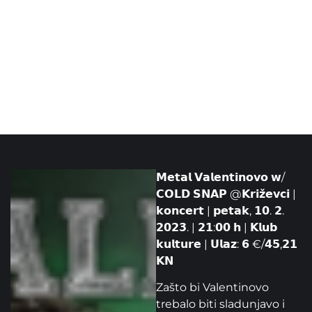
𝗠𝗲𝘁𝗮𝗹 𝗩𝗮𝗹𝗲𝗻𝘁𝗶𝗻𝗼𝘃𝗼 𝘄/
𝗖𝗢𝗟𝗗 𝗦𝗡𝗔𝗣 @𝗞𝗿𝗶𝘇̌𝗲𝘃𝗰𝗶 |
𝗸𝗼𝗻𝗰𝗲𝗿𝘁 | 𝗽𝗲𝘁𝗮𝗸, 𝟭𝟬. 𝟮.
𝟮𝟬𝟮𝟯. | 𝟮𝟭:𝟬𝟬 𝗵 | 𝗞𝗹𝘂𝗯
𝗸𝘂𝗹𝘁𝘂𝗿𝗲 | 𝗨𝗹𝗮𝘇: 𝟲 €/𝟰𝟱,𝟮𝟭
𝗞𝗡
Zašto bi Valentinovo
trebalo biti sladunjavo i