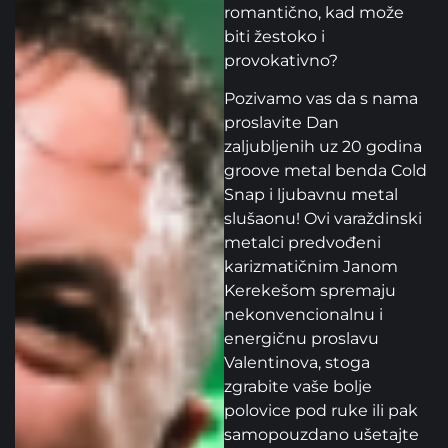
romantično, kad može
biti žestoko i
provokativno?
Pozivamo vas da s nama
proslavite Dan
zaljubljenih uz 20 godina
groove metal benda Cold
Snap i ljubavnu metal
slušaonu! Ovi varaždinski
metalci predvođeni
karizmatičnim Janom
Kerekešom spremaju
nekonvencionalnu i
energičnu proslavu
Valentinova, stoga
zgrabite vaše bolje
polovice pod ruke ili pak
samopouzdano ušetajte