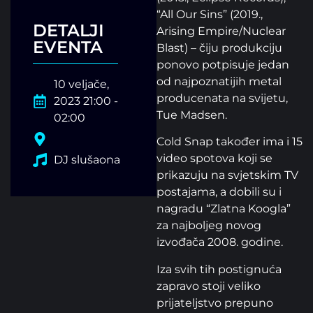
“All Our Sins” (2019.,
DETALJI
Arising Empire/Nuclear
EVENTA
Blast) – čiju produkciju
ponovo potpisuje jedan
od najpoznatijih metal
10 veljače,
producenata na svijetu,
2023 21:00 -
Tue Madsen.
02:00
Cold Snap također ima i 15
video spotova koji se
DJ slušaona
prikazuju na svjetskim TV
postajama, a dobili su i
nagradu “Zlatna Koogla”
za najboljeg novog
izvođača 2008. godine.
Iza svih tih postignuća
zapravo stoji veliko
prijateljstvo prepuno