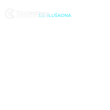
DJ SLUŠAONA
Metal Valentinovo w/
COLD SNAP @Križevci