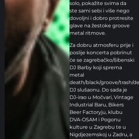
solo, pokažite svima da
ste sami sebi i više nego
dovoljni i dobro protresite
glave na žestoke groove
metal ritmove.
Za dobru atmosferu prije i
poslije koncerta pobrinut
će se zagrebačko/šibenski
DJ Barby koji sprema
metal
death/black/groove/trash/d
DJ slušaonu. Do sada je
DJ-irao u Močvari, Vintage
Industrial Baru, Bikers
Beer Factoryju, klubu
DVA-OSAM i Pogonu
kulture u Zagrebu te u
Nigdjezemskoj u Zadru, a