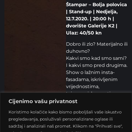
Štampar – Bolja polovica
| Stand-up | Nedjelja,
12.7.2020. | 20:00 h |
dvorište Galerije K2 |
Ulaz: 40/50 kn
Dobro ili zlo? Materijalno ili
duhovno?
Kakvi smo kad smo sami?
I kakvi smo pred drugima.
Show o lažnim insta-
fasadama, iskrivljenim
vrijednostima,
tajnama, iskrenosti, sramu
i ljubomori.
Cijenimo vašu privatnost
I zašto je toliko prokleto
Koristimo kolačiće kako bismo poboljšali vaše iskustvo
teško ne buljiti u nudista?
pregledavanja, posluživali personalizirane oglase ili
sadržaj i analizirali naš promet. Klikom na "Prihvati sve",
Za one koji ga nisu