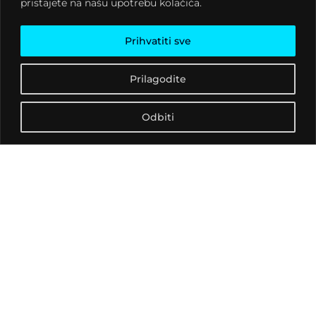
pristajete na našu upotrebu kolačića.
“probali”, Vlatko će ostati
nikad pronađeno
utjelovljenje svih onih
Prihvatiti sve
suludih misli koje svatko
od nas pomišlja u onom
Prilagodite
dijelu uma koji s razlogom
ignoriramo. Za one koji su
Odbiti
ga doživjeli, Vlatko je bio i
ostaje ventil, pipa, sasvim
suludih asocijacija koje u
kombinaciji s njegovom
nezamjenjivom manirom
neizbježno mame smijeh
i čine ga jednim od
ponajboljih komičara “na
ovim prostorima”. Osim u
Mađarskoj.
www.vlatkostampar.com