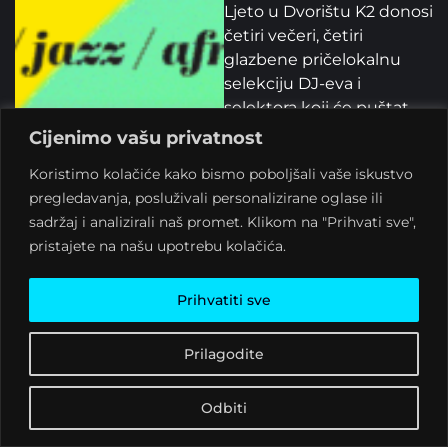
Ljeto u Dvorištu K2 donosi
četiri večeri, četiri
glazbene pričelokalnu
selekciju DJ-eva i
selektora koji će puštat
ritmove iz svih krajeva
Cijenimo vašu privatnost
zvuka: od reggaea i ska
Koristimo kolačiće kako bismo poboljšali vaše iskustvo
valova, preko pop-rock
pregledavanja, posluživali personalizirane oglase ili
hitova, do afričkog
sadržaj i analizirali naš promet. Klikom na "Prihvati sve",
groovea i house ritmova.
pristajete na našu upotrebu kolačića.
Sljedeće 4 subote
plešemo u Dvorištu K2!
Prihvatiti sve
21.6. DJ Koki (reggae /
Prilagodite
jungle / jazz / afro beat)
Odbiti