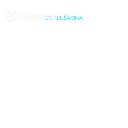
DJ SLUŠAONA
Ljeto u Dvorištu K2