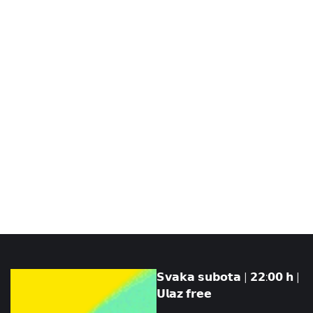
𝗦𝘃𝗮𝗸𝗮 𝘀𝘂𝗯𝗼𝘁𝗮 | 𝟮𝟮:𝟬𝟬 𝗵 |
𝗨𝗹𝗮𝘇 𝗳𝗿𝗲𝗲