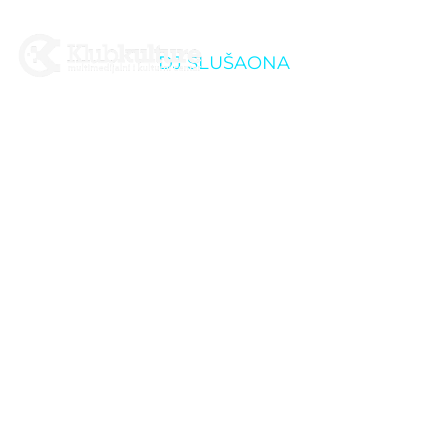
DJ SLUŠAONA
Ljeto u dvorištu K2: EX
YU slušaona by DJ
Doxer