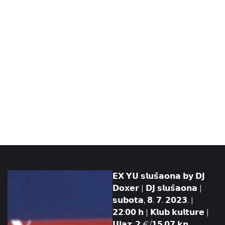
𝗘𝗫 𝗬𝗨 𝘀𝗹𝘂𝘀̌𝗮𝗼𝗻𝗮 𝗯𝘆 𝗗𝗝
𝗗𝗼𝘅𝗲𝗿 | 𝗗𝗝 𝘀𝗹𝘂𝘀̌𝗮𝗼𝗻𝗮 |
𝘀𝘂𝗯𝗼𝘁𝗮, 𝟴. 𝟳. 𝟮𝟬𝟮𝟯. |
𝟮𝟮:𝟬𝟬 𝗵 | 𝗞𝗹𝘂𝗯 𝗸𝘂𝗹𝘁𝘂𝗿𝗲 |
𝗨𝗹𝗮𝘇: 𝟮 €/𝟭𝟱,𝟬𝟳 𝗸𝗻