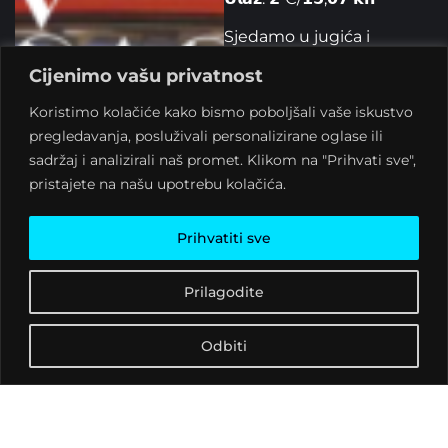
Sjedamo u jugića i
putujemo nazad u
Cijenimo vašu privatnost
vrijeme najbolje EX YU
glazbe kroz koju nas vodi
Koristimo kolačiće kako bismo poboljšali vaše iskustvo
DJ Doxer!
pregledavanja, posluživali personalizirane oglase ili
sadržaj i analizirali naš promet. Klikom na "Prihvati sve",
DJ Doxer miksa samo
pristajete na našu upotrebu kolačića.
najbolje hitove, a svojom
selekcijom podsjetit će
Prihvatiti sve
nas na sve one
fenomenalne bendove i
izvođače uz koje su
Prilagodite
mnogi odrastali.
Odbiti
Zaplešite s nama ispod
disko kugle na Bijelo
Dugme, Azru, EKV, Idole,
Majke, Električni