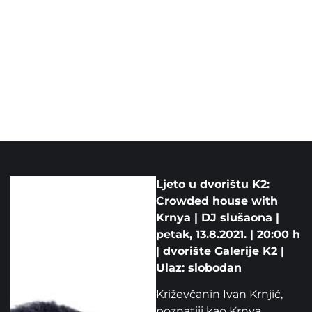
Ljeto u dvorištu K2:
Crowded house with
Krnya | DJ slušaona |
petak, 13.8.2021. | 20:00 h
| dvorište Galerije K2 |
Ulaz: slobodan
Križevčanin Ivan Krnjić,
poznatiji kao Krnya,