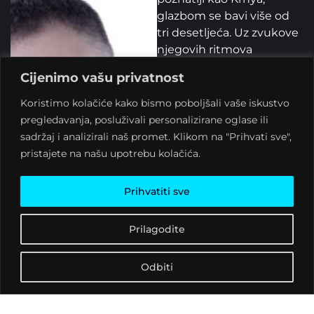
glazbom se bavi više od
tri desetljeća. Uz zvukove
njegovih ritmova
generacije Križevčana
Cijenimo vašu privatnost
proživjele su svoju
mladost. Gdje god da se
Koristimo kolačiće kako bismo poboljšali vaše iskustvo
pojavi dobre glazbe i
pregledavanja, posluživali personalizirane oglase ili
zabave ne nedostaje.
sadržaj i analizirali naš promet. Klikom na "Prihvati sve",
DJingom se bavi još od
pristajete na našu upotrebu kolačića.
1983.g, a radijski DJ i
voditelj je od 1987.g.
Prihvatiti sve
Nastupao je diljem
Hrvatske. Bio je rezident
Prilagodite
DJ u klubu Gallery u
Zagrebu i Haciendi u
Odbiti
Vodicama, radio je u
Bestu, Tvornici i
Aquariusu, najznačajnijim