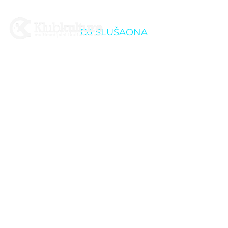
DJ SLUŠAONA
Ljeto u dvorištu K2:
Crowded house with
Krnya