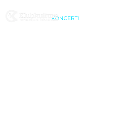
KONCERTI
Little Band
Revolution:
PHANERON & THE
HAZE