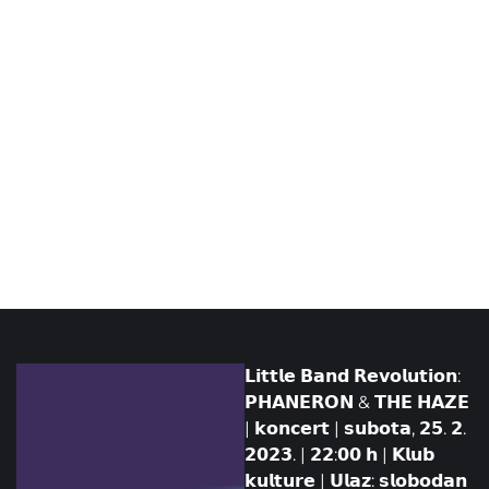
𝗟𝗶𝘁𝘁𝗹𝗲 𝗕𝗮𝗻𝗱 𝗥𝗲𝘃𝗼𝗹𝘂𝘁𝗶𝗼𝗻:
𝗣𝗛𝗔𝗡𝗘𝗥𝗢𝗡 & 𝗧𝗛𝗘 𝗛𝗔𝗭𝗘
| 𝗸𝗼𝗻𝗰𝗲𝗿𝘁 | 𝘀𝘂𝗯𝗼𝘁𝗮, 𝟮𝟱. 𝟮.
𝟮𝟬𝟮𝟯. | 𝟮𝟮:𝟬𝟬 𝗵 | 𝗞𝗹𝘂𝗯
𝗸𝘂𝗹𝘁𝘂𝗿𝗲 | 𝗨𝗹𝗮𝘇: 𝘀𝗹𝗼𝗯𝗼𝗱𝗮𝗻