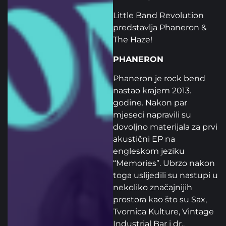
Little Band Revolution
predstavlja Phaneron &
The Haze!
PHANERON
Phaneron je rock bend
nastao krajem 2013.
godine. Nakon par
mjeseci napravili su
dovoljno materijala za prvi
akustični EP na
engleskom jeziku
“Memories”. Ubrzo nakon
toga uslijedili su nastupi u
nekoliko značajnijih
prostora kao što su Sax,
Tvornica Kulture, Vintage
Industrial Bar i dr..