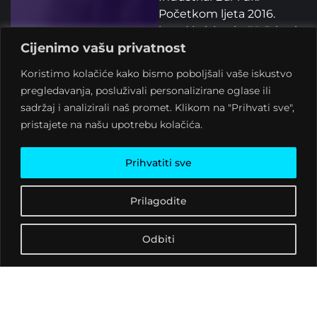
Početkom ljeta 2016.
bend je izbacio EP “Live in
Cijenimo vašu privatnost
Sax” te nastupao na
INmusic fesivalu. Pod
Koristimo kolačiće kako bismo poboljšali vaše iskustvo
producentskom palicom
pregledavanja, posluživali personalizirane oglase ili
Lea Anđelkovića izdaju
sadržaj i analizirali naš promet. Klikom na "Prihvati sve",
dva albuma naziva
pristajete na našu upotrebu kolačića.
“Rekord Ploča” i “Sfinga”.
Zvuk benda ponajviše su
Prihvatiti sve
obilježili žanrovi poput
alternativnog rocka,
metala, grungea i funka.
Prilagodite
Bend čine Stefan Nožica
Odbiti
(vokal), Nikola Lugović
(bas), Hrvoje Ćurlin (gitara)
i David Lipovac (bubnjevi).
FACEBOOK