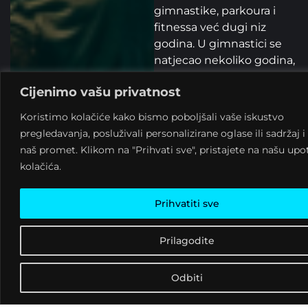
gimnastike, parkoura i
fitnessa već dugi niz
godina. U gimnastici se
natjecao nekoliko godina,
a kasnije je odlučio
Cijenimo vašu privatnost
podijeliti svoju strast
prema istome s mnogima
Koristimo kolačiće kako bismo poboljšali vaše iskustvo
koji žele naučiti isto, a
pregledavanja, posluživali personalizirane oglase ili sadržaj i 
misle da nikada nisu imali
naš promet. Klikom na "Prihvati sve", pristajete na našu up
prilike.
kolačića.
PRILIKA JE STIGLA!
Prihvatiti sve
Broj prijava je ograničen
na 10, stoga – prijavi se
Prilagodite
što prije na
dijana@klubkulture.org.
Odbiti
Bit će super!