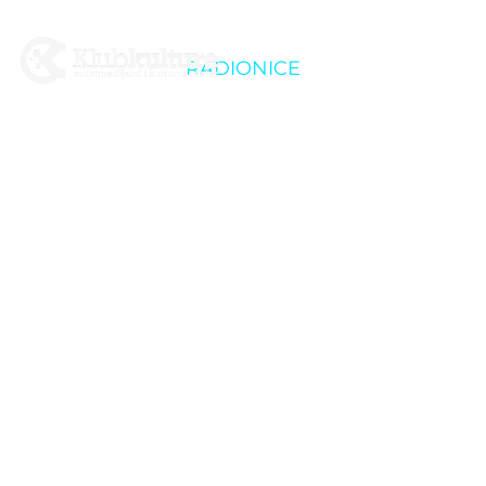
RADIONICE
Kultura u akciji:
Osnove gimnastike