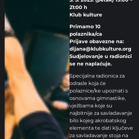
21:00 h
Klub kulture
Primamo 10
polaznika/ca
Prijave obavezne na:
dijana@klubkulture.org
Sudjelovanje u radionici
se ne naplaćuje.
Specijalna radionica za
odrasle koja će
polaznice/ke upoznati s
osnovama gimnastike,
vježbama koje su
najbitnije za savladavanje
bilo kojeg akrobatskog
elementa te dati ključeve
za savladavanje stoja na