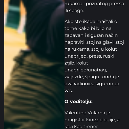
rukama i poznatog pressa
ili špage.
Ako ste ikada maštali o
tome kako bi bilo na
zabavan i siguran način
napraviti: stoj na glavi, stoj
na rukama, stoj u kolut
unaprijed, press, ruski
zgib, kolut
unaprijed/unatrag,
zvijezde, špagu…onda je
ova radionica sigurno za
vas.
O voditelju:
Valentino Vulama je
magistar kineziologije, a
radi kao trener