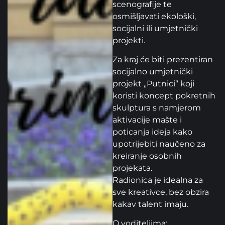
scenografije te
osmišljavati ekološki,
socijalni ili umjetnički
projekti.
Za kraj će biti prezentiran
socijalno umjetnički
projekt „Putnici“ koji
koristi koncept pokretnih
skulptura s namjerom
aktivacije mašte i
poticanja ideja kako
upotrijebiti naučeno za
kreiranje osobnih
projekata.
Radionica je idealna za
sve kreativce, bez obzira
kakav talent imaju.
O voditeljima: