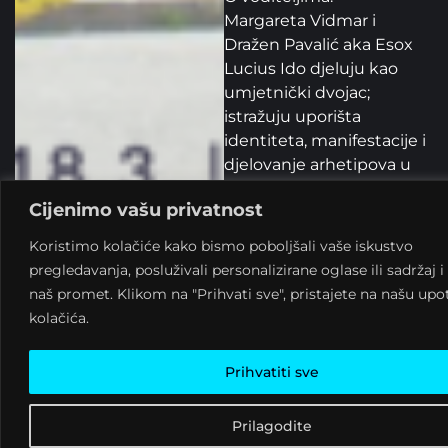
Margareta Vidmar i
Dražen Pavalić aka Esox
Lucius Ido djeluju kao
umjetnički dvojac;
istražuju uporišta
identiteta, manifestacije i
djelovanje arhetipova u
svakodnevici te ulogu
Cijenimo vašu privatnost
umjetnosti kao
iscjeliteljske, ludičke i
Koristimo kolačiće kako bismo poboljšali vaše iskustvo
socijalne. Predstavnici su
pregledavanja, posluživali personalizirane oglase ili sadržaj i 
autsajder scene. O njima
naš promet. Klikom na "Prihvati sve", pristajete na našu up
je snimljen dokumentarni
kolačića.
film „Putnici” u režiji Tine
Šimurine (grand prix
Prihvatiti sve
DORF, Vinkovci; Nagrada
publike Dok`n`ritam
Prilagodite
festival, Beograd).