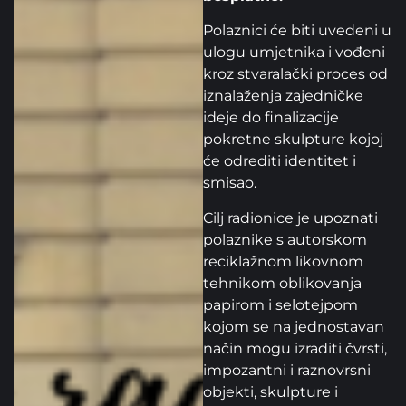
Polaznici će biti uvedeni u
ulogu umjetnika i vođeni
kroz stvaralački proces od
iznalaženja zajedničke
ideje do finalizacije
pokretne skulpture kojoj
će odrediti identitet i
smisao.
Cilj radionice je upoznati
polaznike s autorskom
reciklažnom likovnom
tehnikom oblikovanja
papirom i selotejpom
kojom se na jednostavan
način mogu izraditi čvrsti,
impozantni i raznovrsni
objekti, skulpture i