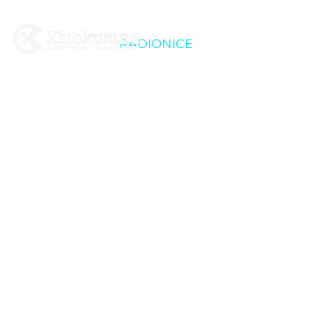
RADIONICE
Kultura u akciji: Koga
stvorim bude živ