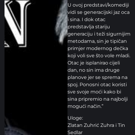
U ovoj predstavi/komediji
vidi se generacijski jaz oca
i sina. I dok otac
predstavlja stariju
generaciju i teži sigurnijim
metodama, sin je tipičan
primjer modernog dečka
koji voli sve što vole mladi.
Otac je isplanirao cijeli
dan, no sin ima druge
planove jer se sprema na
spoj. Ponosni otac koristi
sve svoje moći kako bi
sina pripremio na najbolji
mogući način.”
Uloge:
Zlatan Zuhrić Zuhra i Tin
Sedlar