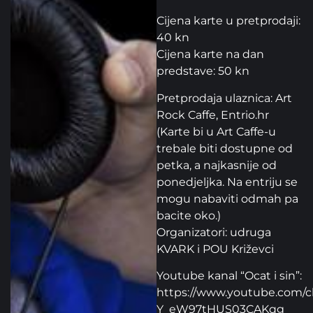
Cijena karte u pretprodaji:
40 kn
Cijena karte na dan
predstave: 50 kn
Pretprodaja ulaznica: Art
Rock Caffe, Entrio.hr
(Karte bi u Art Caffe-u
trebale biti dostupne od
petka, a najkasnije od
ponedjeljka. Na entriju se
mogu nabaviti odmah pa
bacite oko.)
Organizatori: udruga
KVARK i POU Križevci
Youtube kanal “Ocat i sin”:
https://www.youtube.com/
Y_eW97tHUS03CAKqg