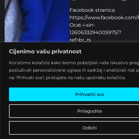
Facebook stranica:
https://www.facebook.com/
Ocat-i-sin-
1260633294005975/?
ref=br_rs
Cijenimo vašu privatnost
Nabavite ulaznice na
vrijeme kako ne biste
Koristimo kolačiće kako bismo poboljšali vaše iskustvo preg
ostali bez karte jer je broj
posluživali personalizirane oglase ili sadržaj i analizirali na
mjesta ograničen. Vidimo
na "Prihvati sve", pristajete na našu upotrebu kolačića.
se!
DETALJI
Prihvatiti sve
EVENTA
Prilagodite
24 studenoga,
2017 20:00 -
Odbiti
23:00