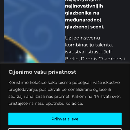
najinovativnijih
glazbenika na
međunarodnoj
glazbenoj sceni.
Uz jedinstvenu
kombinaciju talenta,
iskustva i strasti, Jeff
Berlin, Dennis Chambers i
Jorge Vera donose na
Cijenimo vašu privatnost
pozornicu eksplozivnu
fuziju besprijekorne
Koristimo kolačiće kako bismo poboljšali vaše iskustvo
tehnike i duboke
pregledavanja, posluživali personalizirane oglase ili
izražajnosti.
sadržaj i analizirali naš promet. Klikom na "Prihvati sve",
pristajete na našu upotrebu kolačića.
Ovaj trio predstavlja
savršenu fuziju trojice
glazbenika koji, iako
Prihvatiti sve
dolaze iz različitih