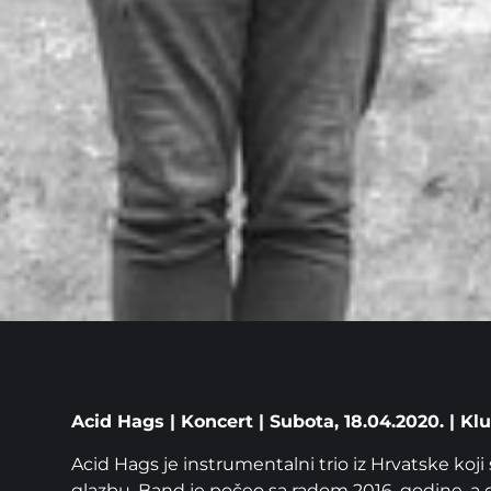
Acid Hags | Koncert | Subota, 18.04.2020. | Klu
Acid Hags je instrumentalni trio iz Hrvatske koji
glazbu. Band je počeo sa radom 2016. godine, a d