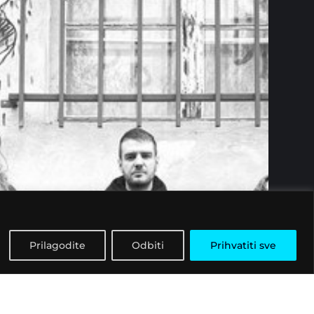
Prilagodite
Odbiti
Prihvatiti sve