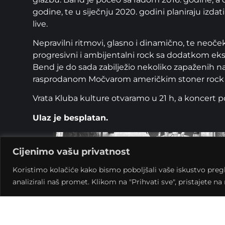
godine, te u siječnju 2020. godini planiraju izd
live.
Nepravilni ritmovi, glasno i dinamično, te neoč
progresivni i ambijentalni rock sa dodatkom ek
Bend je do sada zabilježio nekoliko zapaženih na
rasprodanom Močvarom američkim stoner roc
Vrata Kluba kulture otvaramo u 21 h, a koncert po
Ulaz je besplatan.
Cijenimo vašu privatnost
Koristimo kolačiće kako bismo poboljšali vaše iskustvo pregled
analizirali naš promet. Klikom na "Prihvati sve", pristajete n