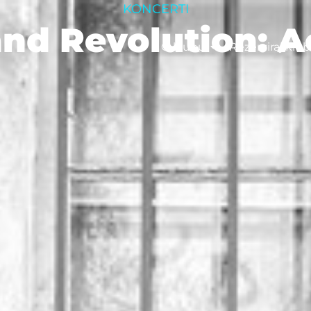
KONCERTI
and Revolution: 
O klubu
Rezerviraj klub