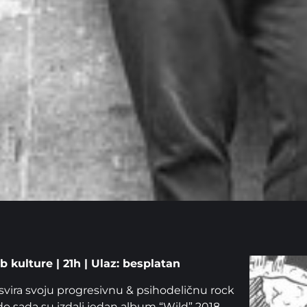
b kulture | 21h | Ulaz: besplatan
 svira svoju progresivnu & psihodeličnu rock
o sada su izdali jedan album “Wild” 2018.