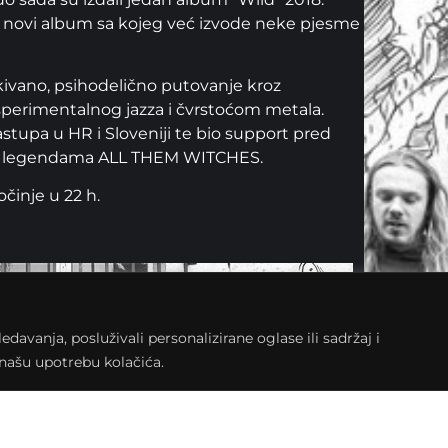
ati novi album sa kojeg već izvode neke pjesme
ekivano, psihodelično putovanje kroz
sperimentalnog jazza i čvrstoćom metala.
stupa u HR i Sloveniji te bio support pred
k legendama ALL THEM WITCHES.
činje u 22 h.
avanja, posluživali personalizirane oglase ili sadržaj i
a našu upotrebu kolačića.