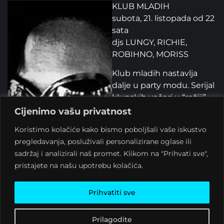
KLUB MLADIH
subota, 21. listopada od 22
sata
djs LUNGY, RICHIE,
ROBIHNO, MORISS
Klub mladih nastavlja
dalje u party modu. Serijal
klupskih večeri u “režiji”
ljubitelja rock, indie,
Cijenimo vašu privatnost
crossover metal, hip hop i
Koristimo kolačiće kako bismo poboljšali vaše iskustvo
electro pravaca. Mladi
pregledavanja, posluživali personalizirane oglase ili
križevački trojac Lungy,
sadržaj i analizirali naš promet. Klikom na "Prihvati sve",
Richie i Robinho i dalje u
pristajete na našu upotrebu kolačića.
akciji. Biraju stranu i
domaću, modernu,
Prihvatiti sve
nostalgičnu, žestoku,
plesnu mjuzu.
Prilagodite