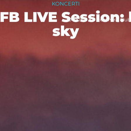
KONCERTI
 FB LIVE Session: 
O klubu
Rezerviraj klub
sky