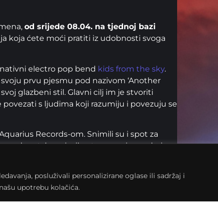
remena,
od srijede 08.04. na tjednoj bazi
a koja ćete moći pratiti iz udobnosti svoga
rnativni electro pop bend
kids from the sky
.
li svoju prvu pjesmu pod nazivom ‘Another
oj glazbeni stil. Glavni cilj im je stvoriti
 se povezati s ljudima koji razumiju i povezuju se
quarius Records-om. Snimili su i spot za
esma na hrvatskom jeziku, te prva pjesma koja
avanja, posluživali personalizirane oglase ili sadržaj i
. u 20 h!
a našu upotrebu kolačića.
te uplatiti donaciju:
60 Križevci