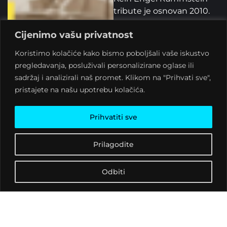
tribute je osnovan 2010.
godine s ciljem vjernog
Cijenimo vašu privatnost
dočaravanja energije i
glazbe njemačkog
Koristimo kolačiće kako bismo poboljšali vaše iskustvo
industrial metal titana,
pregledavanja, posluživali personalizirane oglase ili
Rammsteina. U postavi
sadržaj i analizirali naš promet. Klikom na "Prihvati sve",
ovog benda nalazi se pet
pristajete na našu upotrebu kolačića.
iskusnih glazbenika, svaki
s obiljem stvaralačkog,
Prihvatiti sve
studijskog i izvođačkog
iskustva. Fokusirani su na
Prilagodite
pružanje autentičnog
Rammstein doživljaja kroz
živopisne izvedbe. Bend
Odbiti
se ističe po svojem
predanom pristupu
zadanoj formi, izvodeći
glazbeni repertoar