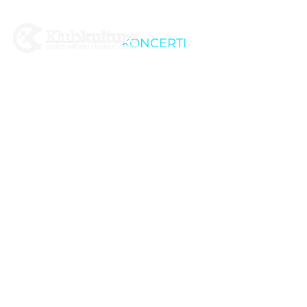
KONCERTI
Kein Engel Rammstein
Tribute @ Križevci