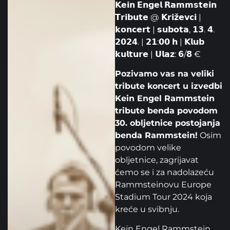
𝗞𝗲𝗶𝗻 𝗘𝗻𝗴𝗲𝗹 𝗥𝗮𝗺𝗺𝘀𝘁𝗲𝗶𝗻
𝗧𝗿𝗶𝗯𝘂𝘁𝗲 @ 𝗞𝗿𝗶𝘇̌𝗲𝘃𝗰𝗶 |
𝗸𝗼𝗻𝗰𝗲𝗿𝘁 | 𝘀𝘂𝗯𝗼𝘁𝗮, 𝟭𝟯. 𝟰.
𝟮𝟬𝟮𝟰. | 𝟮𝟭:𝟬𝟬 𝗵 | 𝗞𝗹𝘂𝗯
𝗸𝘂𝗹𝘁𝘂𝗿𝗲 | 𝗨𝗹𝗮𝘇: 𝟲/𝟴 €
Pozivamo vas na veliki
tribute koncert u izvedbi
Kein Engel Rammstein
tribute benda povodom
30. obljetnice postojanja
benda Rammstein!
Osim
povodom velike
obljetnice, zagrijavat
ćemo se i za nadolazeću
Rammsteinovu Europe
Stadium Tour 2024 koja
kreće u svibnju.
Kein Engel Rammstein