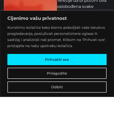
Terezije da bi potom bila
oslobođena svake
optužbe i pod posebnom
Cijenimo vašu privatnost
zaštitom vraćena u
Križevce. Na temelju ovog
Koristimo kolačiće kako bismo poboljšali vaše iskustvo
predmeta, hrvatsko-
pregledavanja, posluživali personalizirane oglase ili
ugarska kraljica Marije
sadržaj i analizirali naš promet. Klikom na "Prihvati sve",
Terezija je izdala nalog na
pristajete na našu upotrebu kolačića.
temelju kojeg se kazneni
progon vještica u
Prihvatiti sve
Hrvatskoj dokinuo. Osim
pojedinih okolnosti
Prilagodite
sudskog procesa
vođenog u Hrvatskoj i
njezinu odlasku u Beč, o
Odbiti
životu Magde Logomer se
gotovo ništa ne zna.
U čast Magdi Logomer i