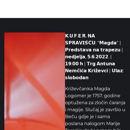
𝗞.𝗨.𝗙.𝗘.𝗥. 𝗡𝗔
𝗦𝗣𝗥𝗔𝗩𝗜𝗦̌𝗖̌𝗨: “𝗠𝗮𝗴𝗱𝗮” |
𝗣𝗿𝗲𝗱𝘀𝘁𝗮𝘃𝗮 𝗻𝗮 𝘁𝗿𝗮𝗽𝗲𝘇𝘂 |
𝗻𝗲𝗱𝗷𝗲𝗹𝗷𝗮, 𝟱.𝟲.𝟮𝟬𝟮𝟮. |
𝟭𝟵:𝟬𝟬 𝗵 | 𝗧𝗿𝗴 𝗔𝗻𝘁𝘂𝗻𝗮
𝗡𝗲𝗺𝗰̌𝗶𝗰́𝗮 𝗞𝗿𝗶𝘇̌𝗲𝘃𝗰𝗶 | 𝗨𝗹𝗮𝘇:
𝘀𝗹𝗼𝗯𝗼𝗱𝗮𝗻
Križevčanka Magda
Logomer je 1757. godine
optužena za zločin čaranja
i magije. Slučaj je završio u
Beču gdje je i sama
poslana nalogom Marije