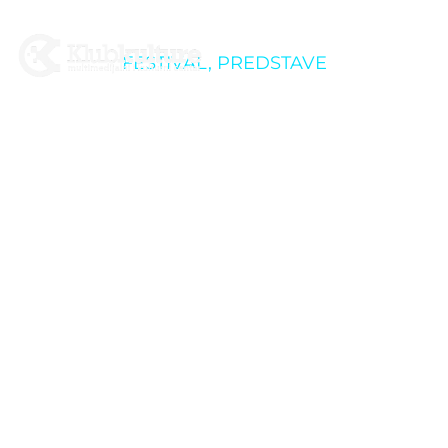
FESTIVAL
,
PREDSTAVE
K.U.F.E.R. NA
SPRAVIŠČU: Predstava
na trapezu “Magda”