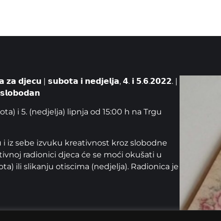
 𝘇𝗮 𝗱𝗷𝗲𝗰𝘂 | 𝘀𝘂𝗯𝗼𝘁𝗮 𝗶 𝗻𝗲𝗱𝗷𝗲𝗹𝗷𝗮, 𝟰. 𝗶 𝟱.𝟲.𝟮𝟬𝟮𝟮. |
: 𝘀𝗹𝗼𝗯𝗼𝗱𝗮𝗻
ta) i 5. (nedjelja) lipnja od 15:00 h na Trgu
i iz sebe izvuku kreativnost kroz slobodne
ivnoj radionici djeca će se moći okušati u
a) ili slikanju otiscima (nedjelja). Radionica je
4. Križevačkog velikog spravišća uz