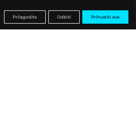
Prilagodite
Odbiti
Prihvatiti sve