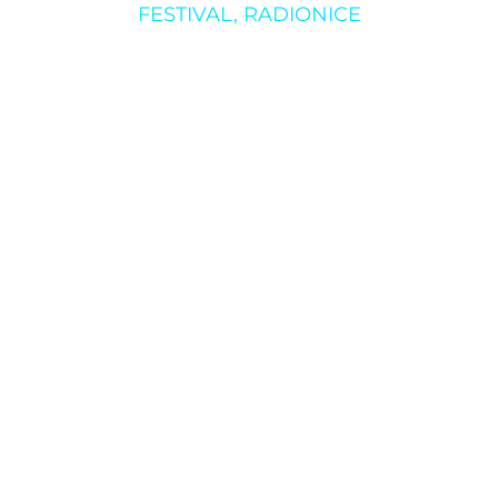
FESTIVAL
,
RADIONICE
 SPRAVIŠČU: Kreat
O klubu
Rezerviraj klub
za djecu