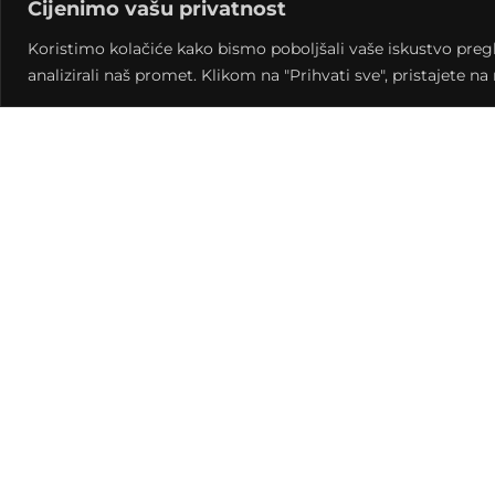
Cijenimo vašu privatnost
pokroviteljstvo Grada Križevaca i Koprivničko
Koristimo kolačiće kako bismo poboljšali vaše iskustvo pregled
analizirali naš promet. Klikom na "Prihvati sve", pristajete n