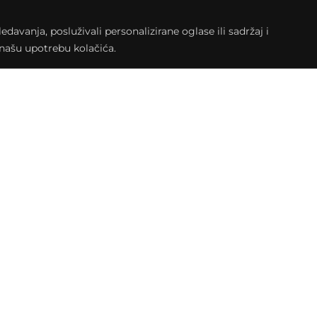
-križevačke županije.
avanja, posluživali personalizirane oglase ili sadržaj i
a našu upotrebu kolačića.