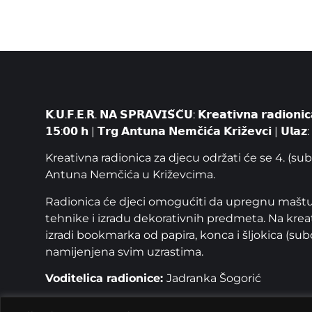
𝗞.𝗨.𝗙.𝗘.𝗥. 𝗡𝗔 𝗦𝗣𝗥𝗔𝗩𝗜𝗦̌𝗖̌𝗨: 𝗞𝗿𝗲𝗮𝘁𝗶𝘃𝗻𝗮 𝗿𝗮𝗱𝗶𝗼𝗻𝗶𝗰𝗮
𝟭𝟱:𝟬𝟬 𝗵 | 𝗧𝗿𝗴 𝗔𝗻𝘁𝘂𝗻𝗮 𝗡𝗲𝗺𝗰̌𝗶𝗰́𝗮 𝗞𝗿𝗶𝘇̌𝗲𝘃𝗰𝗶 | 𝗨𝗹𝗮𝘇
Kreativna radionica za djecu održati će se 4. (subo
Antuna Nemčića u Križevcima.
Radionica će djeci omogućiti da upregnu maštu 
tehnike i izradu dekorativnih predmeta. Na kreat
izradi bookmarka od papira, konca i šljokica (subot
namijenjena svim uzrastima.
Voditelica radionice:
Jadranka Šogorić
K.U.F.E.R. na Spravišču održava se u sklopu 5