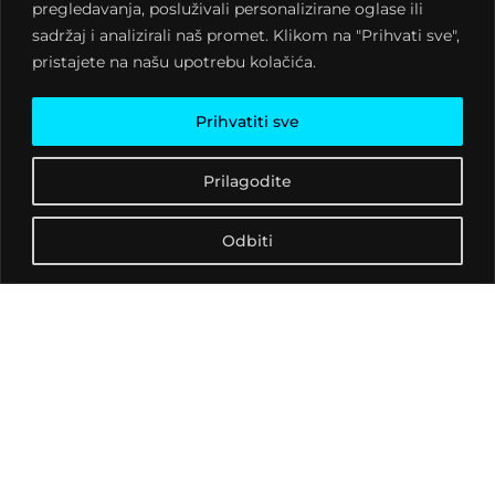
pregledavanja, posluživali personalizirane oglase ili
svojoj rasta mirovini.
sadržaj i analizirali naš promet. Klikom na "Prihvati sve",
Nažalost, prerano nas je
pristajete na našu upotrebu kolačića.
napustio, te ušao među
legende kao najveća
svjetska reggae ikona
Prihvatiti sve
ostavivši iza sebe
nevjerojatnu količinu
Prilagodite
klasika od pjesama i
albuma. Njemu u čast
Odbiti
pripremamo
rođendansko slavlje uz
prepoznatljive reggae
ritmove, od stare škole do
modernih roots reggae
hitova, preko dubbing
remixeva i dancehall
mahanja guzicom do
kotrljajućih jungle
udarača gdje se