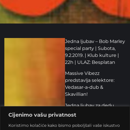
Jedna ljubav – Bob Marley
special party | Subota,
9.2.2019. | Klub kulture |
22h | ULAZ: Besplatan
Massive Vibezz
predstavlja selektore:
Vedasar-a-dub &
Skavillian!
Jedna ljubav za dedu
Marleya. Da je živ, šestog
Cijenimo vašu privatnost
veljače Bob bi navršio fine
Koristimo kolačiće kako bismo poboljšali vaše iskustvo
74 godine i uživao bi u