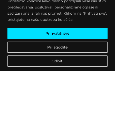
Koristimo kolačiće kako bismo poboljšali vaše iskustvo
trojica DJeva: Lungy,
pregledavanja, posluživali personalizirane oglase ili
Richie i Domix slažu
sadržaj i analizirali naš promet. Klikom na "Prihvati sve",
najstrašniju moguću
pristajete na našu upotrebu kolačića.
playlistu za Noć vještica.
Dobra mjuza, klasici
Prihvatiti sve
mladosti i hitovi
budućnosti, mikrofon
Prilagodite
ćemo skratiti na
minimalno, ali slatko.
Početak je zakazan za 20
Odbiti
sati, a ulazak je slobodan,
ako se usudite.
Nećemo razočarati ni ove
godine, vi pripremite
svoje kostime, a mi smo
pripremili strašno dobre
nagrade za najbolje
maskirane: