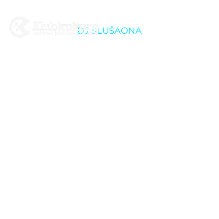
DJ SLUŠAONA
Halloween @Klub
kulture