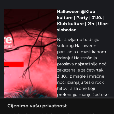
Halloween @Klub
kulture | Party | 31.10. |
Klub kulture | 21h | Ulaz:
slobodan
Nastavljamo tradiciju
suludog Halloween
partijanja u maskiranom
izdanju! Najstrašnija
proslava najstrašnije noći
zakazana je za četvrtak,
31.10.. Iz magle i mračne
noći izranjaju teški rock
hitovi, a za one koji
preferiraju manje žestoke
zvukove biti će tu i Funka,
Cijenimo vašu privatnost
Novog vala i EDM-a.
Sprema se žestok party, a