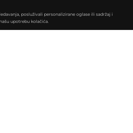
avanja, posluživali personalizirane oglase ili sadržaj i
a našu upotrebu kolačića.
PMTTQt-48