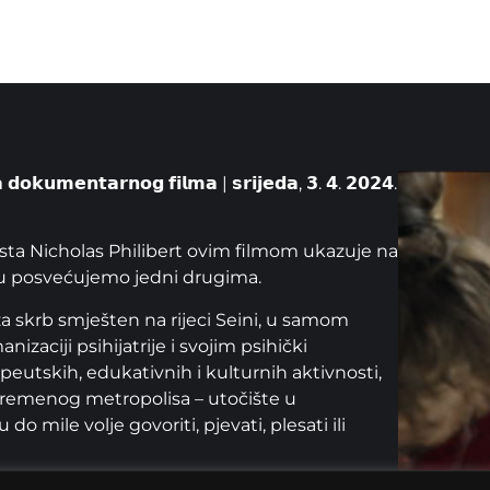
𝗮 𝗱𝗼𝗸𝘂𝗺𝗲𝗻𝘁𝗮𝗿𝗻𝗼𝗴 𝗳𝗶𝗹𝗺𝗮 | 𝘀𝗿𝗶𝗷𝗲𝗱𝗮, 𝟯. 𝟰. 𝟮𝟬𝟮𝟰.
sta Nicholas Philibert ovim filmom ukazuje na
ju posvećujemo jedni drugima.
a skrb smješten na rijeci Seini, u samom
izaciji psihijatrije i svojim psihički
peutskih, edukativnih i kulturnih aktivnosti,
uvremenog metropolisa – utočište u
 mile volje govoriti, pjevati, plesati ili