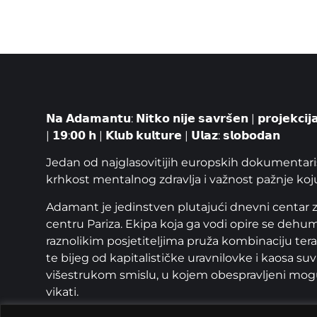
𝗡𝗮 𝗔𝗱𝗮𝗺𝗮𝗻𝘁𝘂: 𝗡𝗶𝘁𝗸𝗼 𝗻𝗶𝗷𝗲 𝘀𝗮𝘃𝗿𝘀̌𝗲𝗻 | 𝗽𝗿𝗼𝗷𝗲𝗸𝗰𝗶𝗷
| 𝟭𝟵:𝟬𝟬 𝗵 | 𝗞𝗹𝘂𝗯 𝗸𝘂𝗹𝘁𝘂𝗿𝗲 | 𝗨𝗹𝗮𝘇: 𝘀𝗹𝗼𝗯𝗼𝗱𝗮𝗻
Jedan od najglasovitijih europskih dokumentari
krhkost mentalnog zdravlja i važnost pažnje ko
Adamant je jedinstven plutajući dnevni centar z
centru Pariza. Ekipa koja ga vodi opire se dehuman
raznolikim posjetiteljima pruža kombinaciju tera
te bijeg od kapitalističke uravnilovke i kaosa s
višestrukom smislu, u kojem obespravljeni mogu do
vikati.