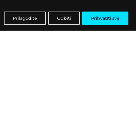
Prilagodite
Odbiti
Prihvatiti sve