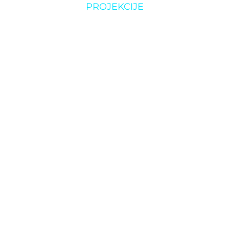
PROJEKCIJE
u klubu: “Na Ad
O klubu
Rezerviraj klub
nije savršen”