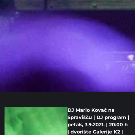
DJ Mario Kovač na
Spravišču | DJ program |
petak, 3.9.2021. | 20:00 h
| dvorište Galerije K2 |