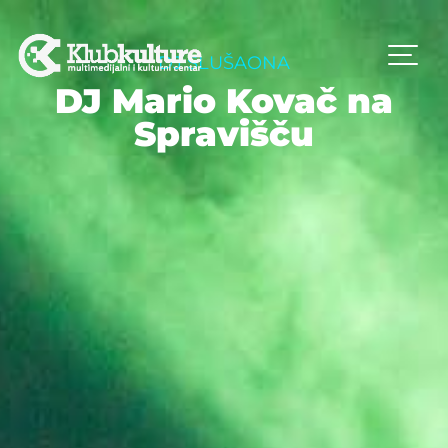
DJ SLUŠAONA
DJ Mario Kovač na
Spravišču