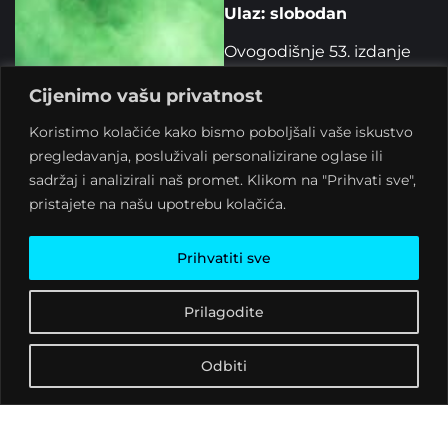
Ulaz: slobodan
Ovogodišnje 53. izdanje
Križevačkog velikog
Cijenimo vašu privatnost
spravišča svojom
maestralnom selekcijom
Koristimo kolačiće kako bismo poboljšali vaše iskustvo
upotpuniti će zagrebački
pregledavanja, posluživali personalizirane oglase ili
fakin, glumac, redatelj,
sadržaj i analizirali naš promet. Klikom na "Prihvati sve",
kvizoman, zajebant,
pristajete na našu upotrebu kolačića.
dobričina, križevački
prijatelj dobrih ljudi –
DJ
Prihvatiti sve
Mario Kovač
!
Mario sprema
Prilagodite
nenormalno dobar party
uz izlizane džonove od
Odbiti
teatralnih plesnih koraka.
Dvorište Galerije K2 se
pretvara u kulturnu štalu,