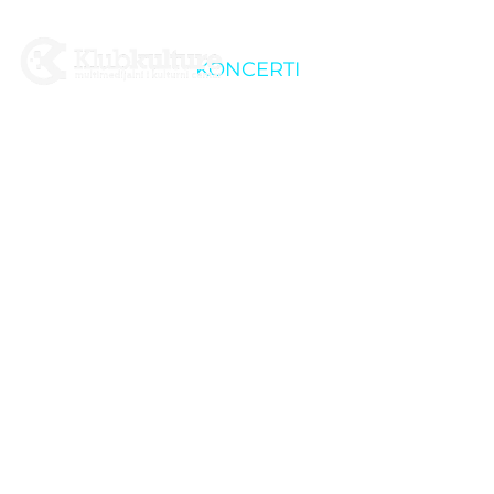
KONCERTI
5. Crosstown Music
Festival predstavlja:
THE BASEWALKS