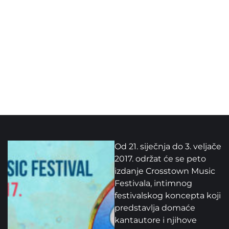
Od 21. siječnja do 3. veljače
2017. održat će se peto
izdanje Crosstown Music
Festivala, intimnog
festivalskog koncepta koji
predstavlja domaće
kantautore i njihove