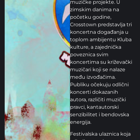
muzičke projekte. U
zimskim danima na
početku godine,
Crosstown predstavlja tri
koncertna događanja u
toplom ambijentu Kluba
kulture, a zajednička
poveznica svim
koncertima su križevački
muzičari koji se nalaze
među izvođačima.
Publiku očekuju odlični
koncerti dokazanih
autora, različiti muzički
pravci, kantautorski
senzibilitet i bendovska
energija.
Festivalska ulaznica koja