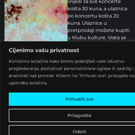
vrijedi za sve koncerte
košta 30 kuna, a ulaznica
po koncertu košta 20
kuna. Ulaznice u
pretprodaji možete kupiti
u Klubu kulture. Vrata se
otvaraju od 21h, a koncerti
Cijenimo vašu privatnost
počinju u 22 sata.
Koristimo kolačiće kako bismo poboljšali vaše iskustvo
#PROGRAM
pregledavanja, posluživali personalizirane oglase ili sadržaj i
21.1. subota, The
analizirali naš promet. Klikom na "Prihvati sve", pristajete n
Basewalks
upotrebu kolačića.
28.1. subota, Romana
Orešnik & Tamara Perc
Prihvatiti sve
03.2. petak, F O R
THE BASEWALKS
Prilagodite
https://thebasewalks.band
Prvi koji nam dolaze su
Odbiti