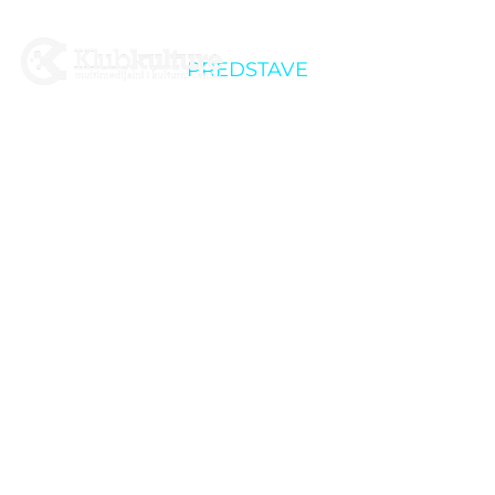
PREDSTAVE
4. Dani smijeha u
Križevcima