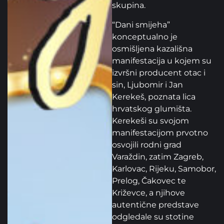
skupina.
“Dani smijeha”
konceptualno je
osmišljena kazališna
manifestacija u kojem su
izvršni producent otac i
sin, Ljubomir i Jan
Kerekeš, poznata lica
hrvatskog glumišta.
Kerekeši su svojom
manifestacijom prvotno
osvojili rodni grad
Varaždin, zatim Zagreb,
Karlovac, Rijeku, Samobor,
Prelog, Čakovec te
Križevce, a njihove
autentične predstave
odgledale su stotine