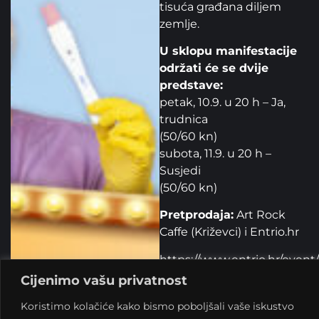
tisuća građana diljem
zemlje.
U sklopu manifestacije
održati će se dvije
predstave:
petak, 10.9. u 20 h – Ja,
trudnica
(50/60 kn)
subota, 11.9. u 20 h –
Susjedi
(50/60 kn)
Pretprodaja:
Art Rock
Caffe (Križevci) i Entrio.hr
https://www.entrio.hr/event/
dani-smjeha-ja-trudnica-
Cijenimo vašu privatnost
9692
Koristimo kolačiće kako bismo poboljšali vaše iskustvo