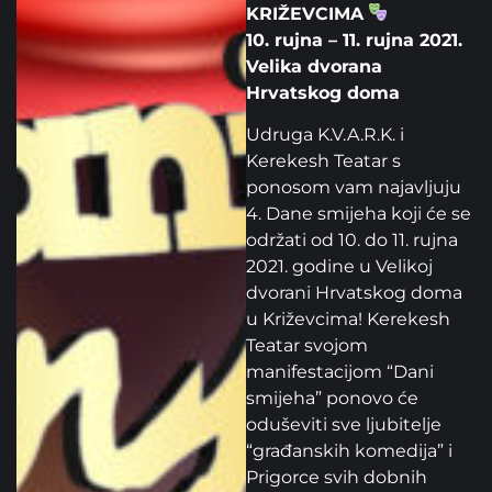
KRIŽEVCIMA
10. rujna – 11. rujna 2021.
Velika dvorana
Hrvatskog doma
Udruga K.V.A.R.K. i
Kerekesh Teatar s
ponosom vam najavljuju
4. Dane smijeha koji će se
održati od 10. do 11. rujna
2021. godine u Velikoj
dvorani Hrvatskog doma
u Križevcima! Kerekesh
Teatar svojom
manifestacijom “Dani
smijeha” ponovo će
oduševiti sve ljubitelje
“građanskih komedija” i
Prigorce svih dobnih