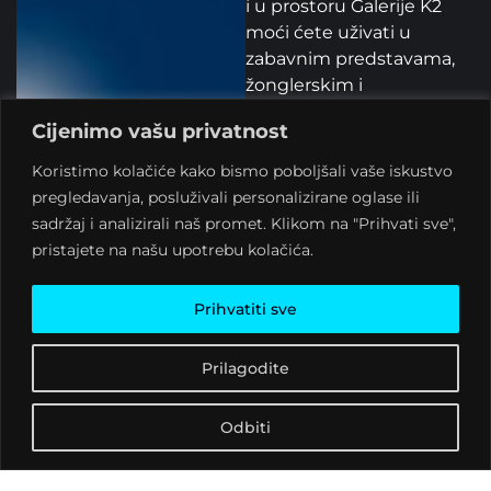
i u prostoru Galerije K2
moći ćete uživati u
zabavnim predstavama,
žonglerskim i
akrobatskim radionicama,
Cijenimo vašu privatnost
kreativnim radionicama
za djecu i odrasle te
Koristimo kolačiće kako bismo poboljšali vaše iskustvo
večernjem DJ programu.
pregledavanja, posluživali personalizirane oglase ili
sadržaj i analizirali naš promet. Klikom na "Prihvati sve",
Ove godine donosimo
pristajete na našu upotrebu kolačića.
vam još bogatiji program
u kojem se zasigurno
Prihvatiti sve
može pronaći ponešto za
svakoga, od najmlađih do
nešto starijih, ali duhom
Prilagodite
mladih!
Odbiti
Organizatori: Udruga
K.V.A.R.K.
Donatori: Nacionalna