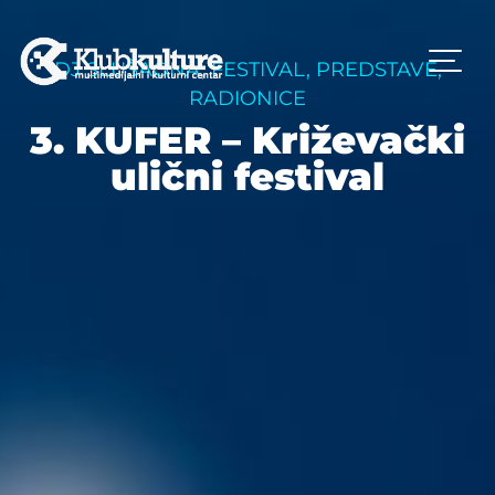
DJ SLUŠAONA
,
FESTIVAL
,
PREDSTAVE
,
RADIONICE
3. KUFER – Križevački
ulični festival