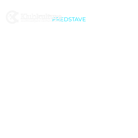
PREDSTAVE
2. Dani smijeha u
Križevcima