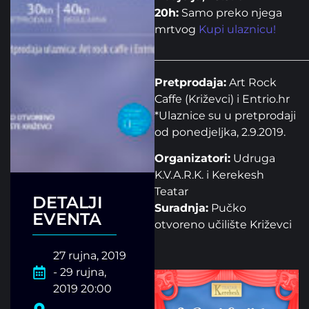
20h:
Samo preko njega
mrtvog
Kupi ulaznicu!
____________________________
Pretprodaja:
Art Rock
Caffe (Križevci) i Entrio.hr
*Ulaznice su u pretprodaji
od ponedjeljka, 2.9.2019.
Organizatori:
Udruga
K.V.A.R.K. i Kerekesh
Teatar
DETALJI
Suradnja:
Pučko
EVENTA
otvoreno učilište Križevci
27 rujna, 2019
- 29 rujna,
2019 20:00