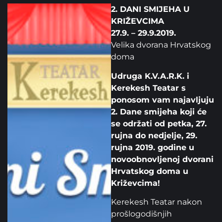
2. DANI SMIJEHA U
KRIŽEVCIMA
27.9. – 29.9.2019.
Velika dvorana Hrvatskog
doma
Udruga K.V.A.R.K. i
Kerekesh Teatar s
ponosom vam najavljuju
2. Dane smijeha koji će
se održati od petka, 27.
rujna do nedjelje, 29.
rujna 2019. godine u
novoobnovljenoj dvorani
Hrvatskog doma u
Križevcima!
Kerekesh Teatar nakon
prošlogodišnjih