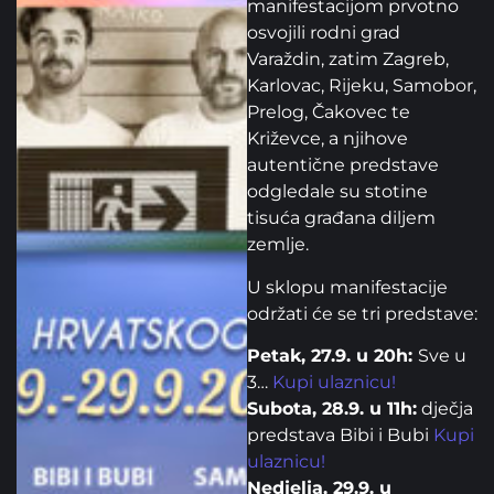
manifestacijom prvotno
osvojili rodni grad
Varaždin, zatim Zagreb,
Karlovac, Rijeku, Samobor,
Prelog, Čakovec te
Križevce, a njihove
autentične predstave
odgledale su stotine
tisuća građana diljem
zemlje.
U sklopu manifestacije
održati će se tri predstave:
Petak, 27.9. u 20h:
Sve u
3…
Kupi ulaznicu!
Subota, 28.9. u 11h:
dječja
predstava Bibi i Bubi
Kupi
ulaznicu!
Nedjelja, 29.9. u